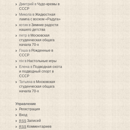
Дмитрий в
Чудо-кремы в
СССР
Микола в
Жидкостная
лампа с воском «Радуга»
котик в
Зимние радости
нашего детства
петр в
Московская
студенческая общага
начала 70-х
Гоша в
Рожденные в
СССР
niv в
Настольные игры
Елена в
Подводная охота
и подводный спорт в
СССР
Татьяна в
Московская
студенческая общага
начала 70-х
Управление
Регистрация
Вход
Записей
RSS
Комментариев
RSS