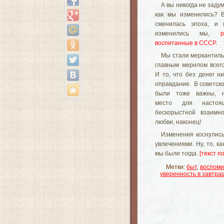
А вы никогда не заду
как мы изменились? В
сменилась эпоха, и 
изменились мы,
воспитанные в СССР
.
Мы стали меркантильн
главным мерилом всего
И то, что без денег н
оправдание. В советско
были тоже важны, н
место для настоя
бескорыстной взаимно
любви, наконец!
Изменения коснулись
увлечениями. Ну, то, к
мы были тогда.
[текст п
Метки:
быт
,
воспом
уверенность в завтра