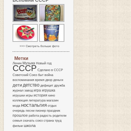
Вспомни СССР
>>> Смотреть больше фото
Метки
Музыка
Ленин
Новый год
СССР
Сделано в СССР
Советский Союз
быт
война
воспоминания
время
двор
деньги
детство
дети
дефицит
дружба
игра
журнал
завод
игрушка
история
игрушки
игры
кино
коллекция
литература
магазин
ностальгия
мода
отдых
очередь
песни
пионер
праздник
прошлое
работа
радость
родители
семья
скачать
союз
страна
труд
школа
фильм