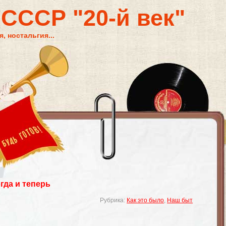
 СССР "20-й век"
, ностальгия...
гда и теперь
Рубрика:
Как это было
,
Наш быт