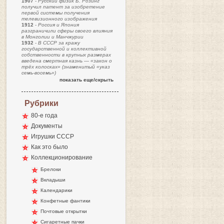
1907
-
Русский физик Б. Розинг
получил патент за изобретение
первой системы получения
телевизионного изображения
1912
-
Россия и Япония
разграничили сферы своего влияния
в Монголии и Манчжурии
1932
-
В СССР за кражу
государственной и коллективной
собственности в крупных размерах
введена смертная казнь — «закон о
трёх колосках» (знаменитый «указ
семь-восемь»)
показать еще/скрыть
Рубрики
80-е года
Документы
Игрушки СССР
Как это было
Коллекционирование
Брелоки
Вкладыши
Календарики
Конфетные фантики
Почтовые открытки
Сигаретные пачки