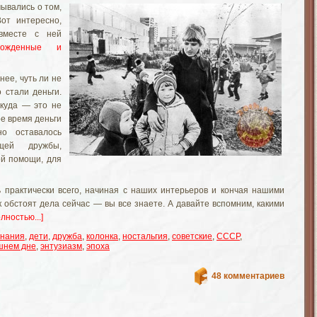
мывались о том,
от интересно,
вместе с ней
рожденные и
ее, чуть ли не
 стали деньги.
икуда — это не
е время деньги
о оставалось
щей дружбы,
й помощи, для
 практически всего, начиная с наших интерьеров и кончая нашими
ак обстоят дела сейчас — вы все знаете. А давайте вспомним, какими
олностью...]
инания
,
дети
,
дружба
,
колонка
,
ностальгия
,
советские
,
СССР
,
шнем дне
,
энтузиазм
,
эпоха
48 комментариев