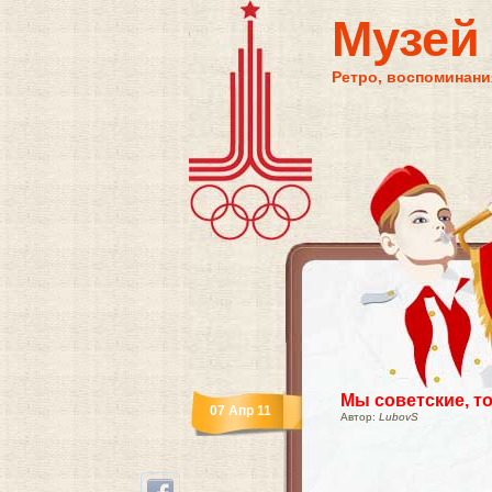
Музей
Ретро, воспоминания
Мы советские, то
07 Апр 11
Автор:
LubovS