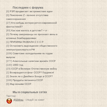
Последнее с форума
[0]
РЭП продвигает экстремисткие идеи
[0]
Поколение Z - полное отсутствие
самосохранения
[27]
Кто-нибудь интересуется современной
фантастикой?
[93]
Как нам жилось в детстве? + и -
[0]
Почему американцы не признают вины в
атомных бомбардировках
[1]
ПРИЧИНЫ РАЗВАЛА С С С Р
[3]
Остановить вырождение общественного
электротранспорта в РФ
[109]
Советские холодильники по годам
выпуска
[277]
Алкогольные напитики времён СССР
[140]
1983 год.
[15]
СССР в Великую Отечественную войну
[1]
Возвращается флаг СССР? Гордимся!
[2]
Знали ли о Джеймсе Бонде в СССР?
[166]
Продукты питания в СССР
[0]
Ищу коньяки СССР
Мы в социальных сетях
Твиттер:
@20thsu
- следуй за нами!