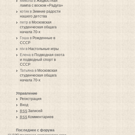
Микола в
Жидкостная
лампа с воском «Радуга»
котик в
Зимние радости
нашего детства
петр в
Московская
студенческая общага
начала 70-х
Гоша в
Рожденные в
СССР
niv в
Настольные игры
Елена в
Подводная охота
и подводный спорт в
СССР
Татьяна в
Московская
студенческая общага
начала 70-х
Управление
Регистрация
Вход
Записей
RSS
Комментариев
RSS
Последнее с форума
[0]
РЭП продвигает экстремисткие идеи