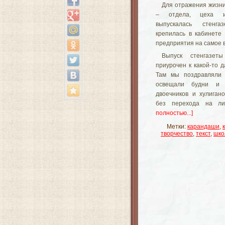
Для отражения жизни
– отдела, цеха и
выпускалась стенгаз
крепилась в кабинете
предприятия на самое 
Выпуск стенгазет
приурочен к какой-то д
Там мы поздравляли 
освещали будни и
двоечников и хулигано
без перехода на л
полностью...]
Метки:
карандаши
,
творчество
,
текст
,
шко