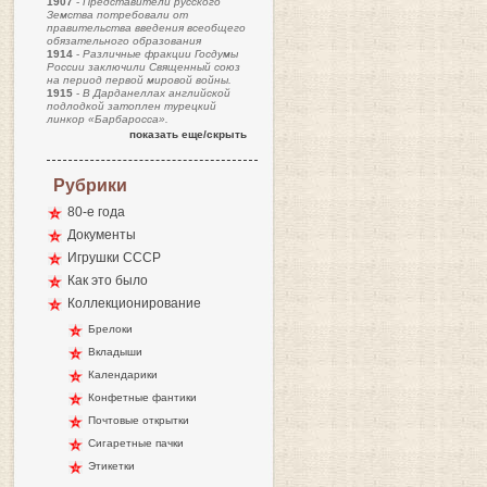
1907
-
Представители русского
Земства потребовали от
правительства введения всеобщего
обязательного образования
1914
-
Различные фракции Госдумы
России заключили Священный союз
на период первой мировой войны.
1915
-
В Дарданеллах английской
подлодкой затоплен турецкий
линкор «Барбаросса».
показать еще/скрыть
Рубрики
80-е года
Документы
Игрушки СССР
Как это было
Коллекционирование
Брелоки
Вкладыши
Календарики
Конфетные фантики
Почтовые открытки
Сигаретные пачки
Этикетки