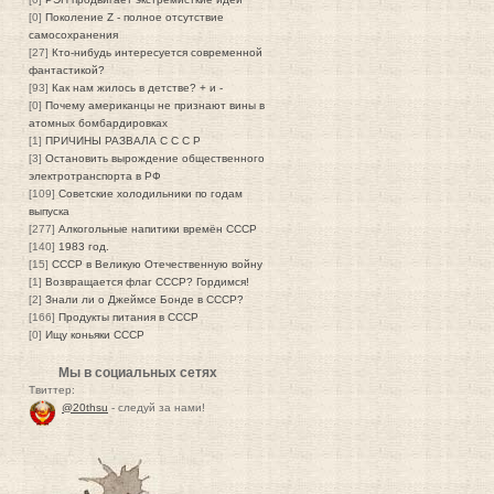
[0]
Поколение Z - полное отсутствие
самосохранения
[27]
Кто-нибудь интересуется современной
фантастикой?
[93]
Как нам жилось в детстве? + и -
[0]
Почему американцы не признают вины в
атомных бомбардировках
[1]
ПРИЧИНЫ РАЗВАЛА С С С Р
[3]
Остановить вырождение общественного
электротранспорта в РФ
[109]
Советские холодильники по годам
выпуска
[277]
Алкогольные напитики времён СССР
[140]
1983 год.
[15]
СССР в Великую Отечественную войну
[1]
Возвращается флаг СССР? Гордимся!
[2]
Знали ли о Джеймсе Бонде в СССР?
[166]
Продукты питания в СССР
[0]
Ищу коньяки СССР
Мы в социальных сетях
Твиттер:
@20thsu
- следуй за нами!