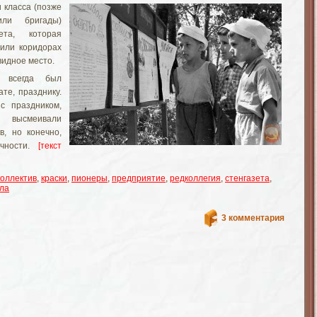
 класса (позже
ли бригады)
ета, которая
 или коридорах
видное место.
ы всегда был
ате, празднику.
с праздником,
 высмеивали
в, но конечно,
ичности.
[текст
коллектив
,
краски
,
пионеры
,
предприятие
,
редколлегия
,
стенгазета
,
ла
3 комментария