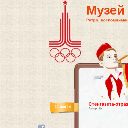
Музей
Ретро, воспоминания
Стенгазета-отра
22 мая 14
Автор:
lilu