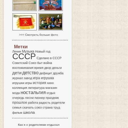
>>> Смотреть больше фото
Метки
Музыка
Ленин
Новый год
СССР
Сделано в СССР
Советский Союз
быт
война
воспоминания
время
двор
деньги
детство
дети
дефицит
дружба
игра
журнал
завод
игрушка
история
игрушки
игры
кино
коллекция
литература
магазин
ностальгия
мода
отдых
очередь
песни
пионер
праздник
прошлое
работа
радость
родители
семья
скачать
союз
страна
труд
школа
фильм
Как я с родителями отдыхал