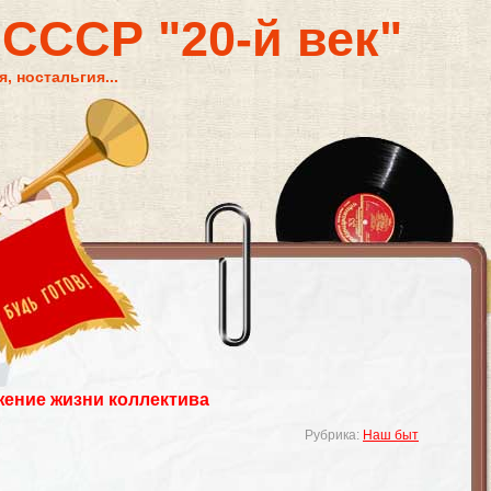
 СССР "20-й век"
, ностальгия...
жение жизни коллектива
Рубрика:
Наш быт