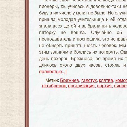
пионеры, т.к. училась я довольно-таки н
буду в их числе у меня не было. Но случ
пришла молодая учительница и ей отда
знала всех детей и выбрала пять челове
пятёрку не вошла. Случайно об
преподаватель и поспешила это исправи
не обидеть принять шесть человек. Мы
этим званиям и боялись их потерять. Од
день похорон Брежнева, во время их т
длилось около двух часов, стояла 
полностью...]
Метки:
Брежнев
,
галстук
,
клятва
,
комс
октябренок
,
организация
,
партия
,
пионе