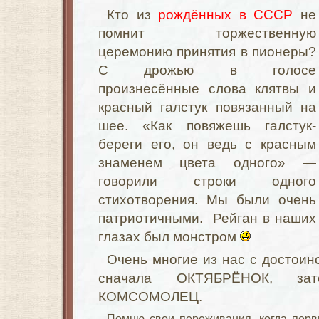
Кто из
рождённых в СССР
не
помнит торжественную
церемонию принятия в пионеры?
С дрожью в голосе
произнесённые слова клятвы и
красный галстук повязанный на
шее. «Как повяжешь галстук-
береги его, он ведь с красным
знаменем цвета одного» —
говорили строки одного
стихотворения. Мы были очень
патриотичными. Рейган в наших
глазах был монстром
Очень многие из нас с достоин
сначала ОКТЯБРЁНОК, за
КОМСОМОЛЕЦ.
Помню свои переживания, когда перв