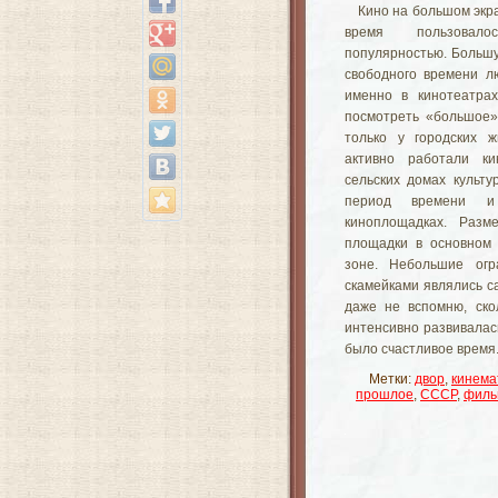
Кино на большом экра
время пользовал
популярностью. Большу
свободного времени л
именно в кинотеатрах
посмотреть «большое»
только у городских ж
активно работали ки
сельских домах культу
период времени 
киноплощадках. Разм
площадки в основном 
зоне. Небольшие огр
скамейками являлись с
даже не вспомню, ско
интенсивно развивалась
было счастливое время
Метки:
двор
,
кинема
прошлое
,
СССР
,
филь