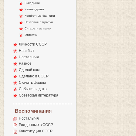
Вкладыши
Календарики
Конфетные фантики
Почтовые открытки
Сигаретные пачки
Этикетки
Личности СССР
Наш быт
Ностальгия
Разное
Сделай сам
Сделано в СССР
Скачать файлы
События и даты
Советская литература
Воспоминания
Ностальгия
Рожденные в СССР
Конституция СССР