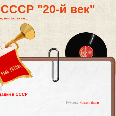
 СССР "20-й век"
, ностальгия...
щадки в СССР
Рубрика:
Как это было