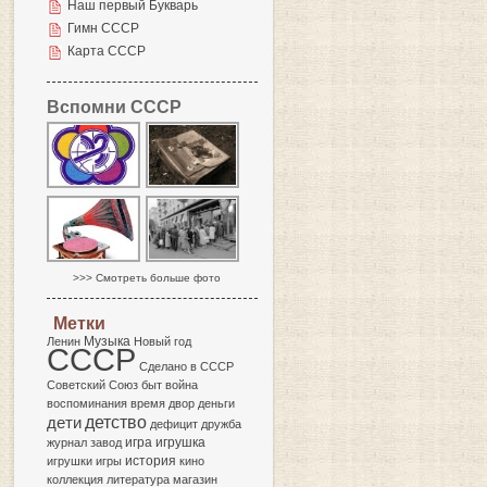
Наш первый Букварь
Гимн СССР
Карта СССР
Вспомни СССР
>>> Смотреть больше фото
Метки
Музыка
Ленин
Новый год
СССР
Сделано в СССР
Советский Союз
быт
война
воспоминания
время
двор
деньги
детство
дети
дефицит
дружба
игра
журнал
завод
игрушка
история
игрушки
игры
кино
коллекция
литература
магазин