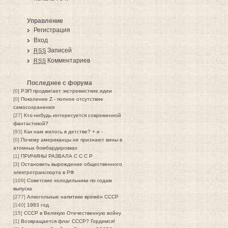
Управление
Регистрация
Вход
Записей
RSS
Комментариев
RSS
Последнее с форума
[0]
РЭП продвигает экстремисткие идеи
[0]
Поколение Z - полное отсутствие
самосохранения
[27]
Кто-нибудь интересуется современной
фантастикой?
[93]
Как нам жилось в детстве? + и -
[0]
Почему американцы не признают вины в
атомных бомбардировках
[1]
ПРИЧИНЫ РАЗВАЛА С С С Р
[3]
Остановить вырождение общественного
электротранспорта в РФ
[109]
Советские холодильники по годам
выпуска
[277]
Алкогольные напитики времён СССР
[140]
1983 год.
[15]
СССР в Великую Отечественную войну
[1]
Возвращается флаг СССР? Гордимся!