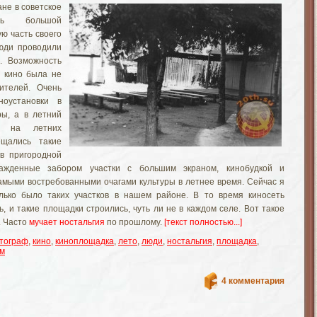
не в советское
ось большой
ю часть своего
юди проводили
. Возможность
 кино была не
ителей. Очень
ноустановки в
ры, а в летний
и на летних
ещались такие
в пригородной
ажденные забором участки с большим экраном, кинобудкой и
амыми востребованными очагами культуры в летнее время. Сейчас я
лько было таких участков в нашем районе. В то время киносеть
, и такие площадки строились, чуть ли не в каждом селе. Вот такое
. Часто
мучает ностальгия
по прошлому.
[текст полностью...]
тограф
,
кино
,
киноплощадка
,
лето
,
люди
,
ностальгия
,
площадка
,
м
4 комментария