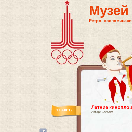
Музей
Ретро, воспоминания
Летние кинопло
17 Авг 12
Автор:
Leechka