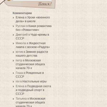
Комментарии
Елена
в
Уроки «военного
дела» в школе
Руслан в
Какая романтика
без «Романтики»
Дмитрий в
Чудо-кремы в
СССР
Микола в
Жидкостная
лампа с воском «Радуга»
котик в
Зимние радости
нашего детства
петр в
Московская
студенческая общага
начала 70-х
Гоша в
Рожденные в
СССР
niv в
Настольные игры
Елена в
Подводная охота
и подводный спорт в
СССР
Татьяна в
Московская
студенческая общага
начала 70-х