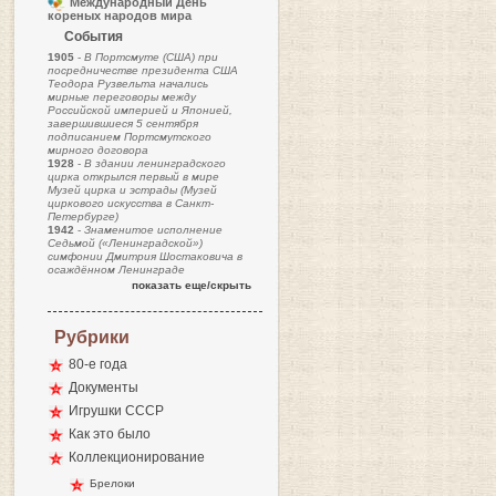
Международный День
кореных народов мира
События
1905
-
В Портсмуте (США) при
посредничестве президента США
Теодора Рузвельта начались
мирные переговоры между
Российской империей и Японией,
завершившиеся 5 сентября
подписанием Портсмутского
мирного договора
1928
-
В здании ленинградского
цирка открылся первый в мире
Музей цирка и эстрады (Музей
циркового искусства в Санкт-
Петербурге)
1942
-
Знаменитое исполнение
Седьмой («Ленинградской»)
симфонии Дмитрия Шостаковича в
осаждённом Ленинграде
показать еще/скрыть
Рубрики
80-е года
Документы
Игрушки СССР
Как это было
Коллекционирование
Брелоки