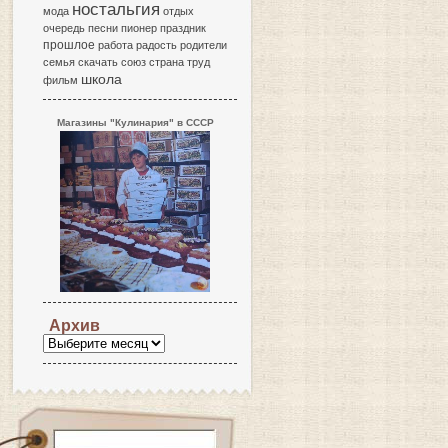
ностальгия
мода
отдых
очередь
песни
пионер
праздник
прошлое
работа
радость
родители
семья
скачать
союз
страна
труд
школа
фильм
Магазины "Кулинария" в СССР
Архив