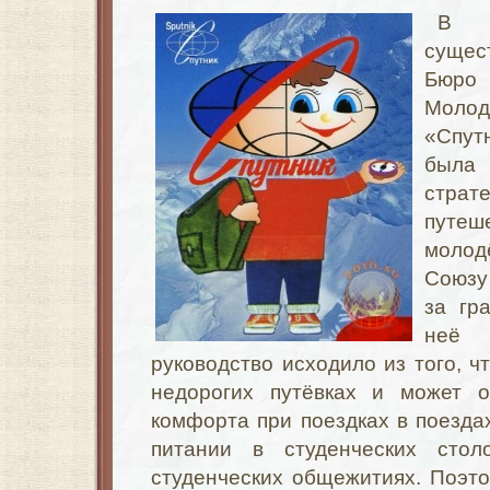
В с
суще
Бюр
Моло
«Спут
была
стра
путе
моло
Союзу
за гр
неё 
руководство исходило из того, ч
недорогих путёвках и может о
комфорта при поездках в поездах
питании в студенческих сто
студенческих общежитиях. Поэт