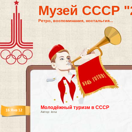
Музей СССР "2
Ретро, воспоминания, ностальгия...
Молодёжный туризм в СССР
16 Янв 12
Автор:
lena