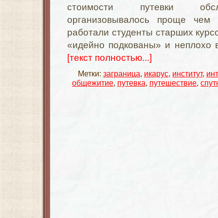
стоимости путевки обсл
организовывалось проще чем 
работали студенты старших курсо
«идейно подкованы» и неплохо 
[текст полностью...]
Метки:
заграница
,
икарус
,
институт
,
инт
общежитие
,
путевка
,
путешествие
,
спут