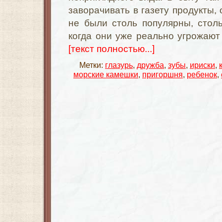
заворачивать в газету продукты, 
не были столь популярны, столь
когда они уже реально угрожают
[текст полностью...]
Метки:
глазурь
,
дружба
,
зубы
,
ириски
,
морские камешки
,
пригоршня
,
ребенок
,