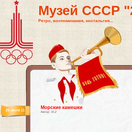
Музей СССР "2
Ретро, воспоминания, ностальгия...
Морские камешки
26 июля 11
Автор:
IS-2