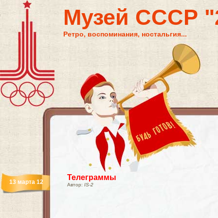
Музей СССР "2
Ретро, воспоминания, ностальгия...
Телеграммы
13 марта 12
Автор:
IS-2