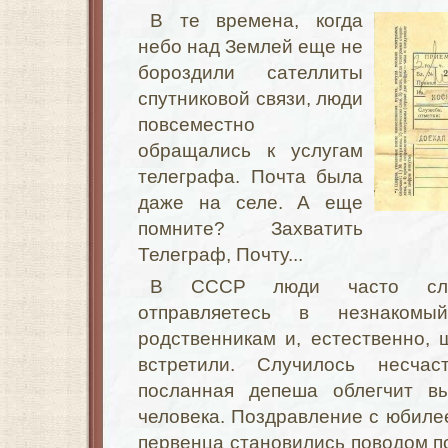
В те времена, когда
небо над Землей еще не
бороздили сателлиты
спутниковой связи, люди
повсеместно
обращались к услугам
телеграфа. Почта была
даже на селе. А еще
помните? Захватить
Телеграф, Почту...
В СССР люди часто сла
отправляетесь в незнаком
родственникам и, естественно, 
встретили. Случилось несча
посланная депеша облегчит в
человека. Поздравление с юбиле
первенца становились поводом п