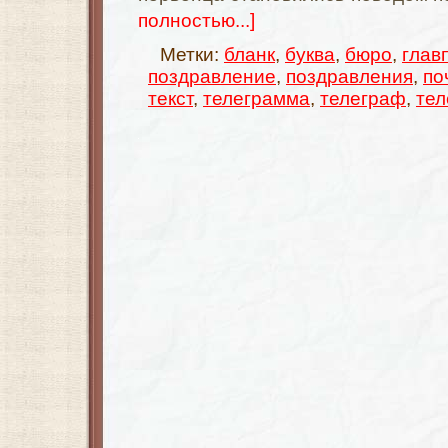
полностью...]
Метки:
бланк
,
буква
,
бюро
,
глав
поздравление
,
поздравления
,
по
текст
,
телеграмма
,
телеграф
,
тел