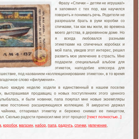
Фразу «Спички – детям не игрушка!»
я запомнил с тех пор, как научился
говорить и понимать речь. Родители не
разрешали брать в руки коробки со
спичками, так как мы жили, во времена
моего детства, в деревянном доме. Но
я всегда любовался разными
этикетками на спичечных коробках и
мой папа, увидев этот интерес, решил
развить мое увлечение в страсть. Мне
подарили специальный альбом для
этикеток, наподобие кляссера для
сшествие, под названием «коллекционирование этикеток», в то время
загадочное слово «филумения».
льно каждую неделю ходили в единственный в нашем поселке
н, выспрашивая продавщиц о новых поступлениях этого ценного
 улыбалась, и были новинки, папа покупал мне новые экземпляры
в мою постоянно расширяющуюся коллекцию. Я аккуратно держал
 чайника, отпаривал этикетку и бережно снимал ее пинцетом,
л. Сколько радости приносил мне этот процесс!
[текст полностью...]
а
,
коробок
,
магазин
,
набор
,
папа
,
радочть
,
спички
,
увлечение
,