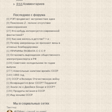
Комментариев
RSS
Последнее с форума
[0]
РЭП продвигает экстремисткие идеи
[0]
Поколение Z - полное отсутствие
самосохранения
[27]
Кто-нибудь интересуется современной
фантастикой?
[93]
Как нам жилось в детстве? + и -
[0]
Почему американцы не признают вины в
атомных бомбардировках
[1]
ПРИЧИНЫ РАЗВАЛА С С С Р
[3]
Остановить вырождение общественного
электротранспорта в РФ
[109]
Советские холодильники по годам
выпуска
[277]
Алкогольные напитики времён СССР
[140]
1983 год.
[15]
СССР в Великую Отечественную войну
[1]
Возвращается флаг СССР? Гордимся!
[2]
Знали ли о Джеймсе Бонде в СССР?
[166]
Продукты питания в СССР
[0]
Ищу коньяки СССР
Мы в социальных сетях
Твиттер:
@20thsu
- следуй за нами!