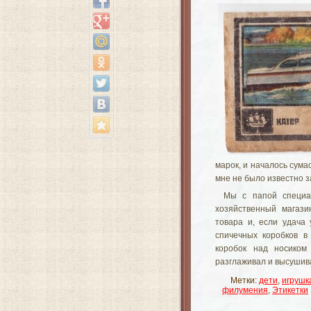
марок, и началось сума
мне не было известно 
Мы с папой специа
хозяйственный магази
товара и, если удача
спичечных коробков 
коробок над носиком
разглаживал и высушива
Метки:
дети
,
игрушк
филумения
,
Этикетки