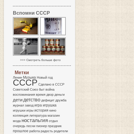
Вспомни СССР
>>> Смотреть больше фото
Метки
Музыка
Ленин
Новый год
СССР
Сделано в СССР
Советский Союз
быт
война
воспоминания
время
двор
деньги
детство
дети
дефицит
дружба
игра
журнал
завод
игрушка
история
игрушки
игры
кино
коллекция
литература
магазин
ностальгия
мода
отдых
очередь
песни
пионер
праздник
прошлое
работа
радость
родители