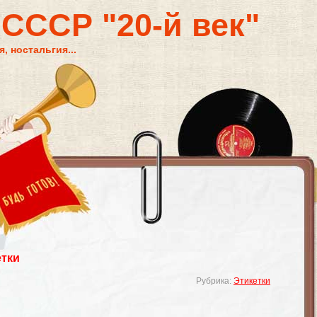
 СССР "20-й век"
, ностальгия...
етки
Рубрика:
Этикетки