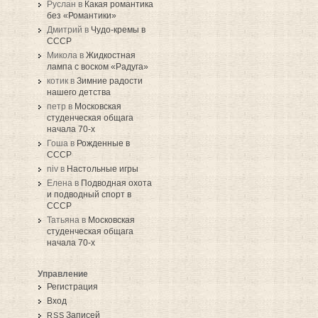
Руслан в
Какая романтика
без «Романтики»
Дмитрий в
Чудо-кремы в
СССР
Микола в
Жидкостная
лампа с воском «Радуга»
котик в
Зимние радости
нашего детства
петр в
Московская
студенческая общага
начала 70-х
Гоша в
Рожденные в
СССР
niv в
Настольные игры
Елена в
Подводная охота
и подводный спорт в
СССР
Татьяна в
Московская
студенческая общага
начала 70-х
Управление
Регистрация
Вход
Записей
RSS