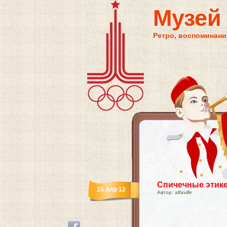
Музей
Ретро, воспоминания
Спичечные этик
15 Апр 12
Автор:
alfaville