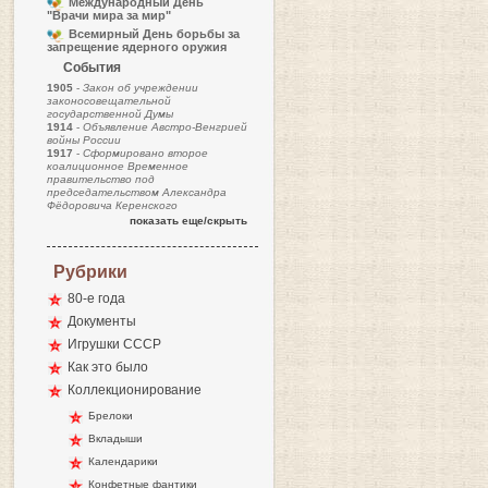
Международный День
"Врачи мира за мир"
Всемирный День борьбы за
запрещение ядерного оружия
События
1905
-
Закон об учреждении
законосовещательной
государственной Думы
1914
-
Объявление Австро-Венгрией
войны России
1917
-
Сформировано второе
коалиционное Временное
правительство под
председательством Александра
Фёдоровича Керенского
показать еще/скрыть
Рубрики
80-е года
Документы
Игрушки СССР
Как это было
Коллекционирование
Брелоки
Вкладыши
Календарики
Конфетные фантики