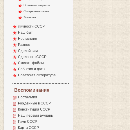
Почтовые открытки
Сигаретные пачки
Этикетки
Личности СССР
Наш быт
Ностальгия
Разное
Сделай сам
Сделано в СССР
Скачать файлы
События и даты
Советская литература
Воспоминания
Ностальгия
Рожденные в СССР
Конституция СССР
Наш первый Букварь
Гимн СССР
Карта СССР