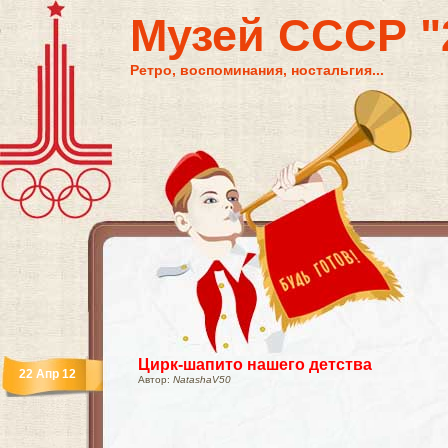
Музей СССР "2
Ретро, воспоминания, ностальгия...
Цирк-шапито нашего детства
22 Апр 12
Автор:
NatashaV50