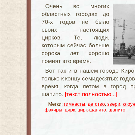
Очень во многих
областных городах до
70-х годов не было
своих настоящих
цирков. Те, люди,
которым сейчас больше
сорока лет хорошо
помнят это время.
Вот так и в нашем городе Киро
только к концу семидесятых годо
время, когда летом в город п
шапито.
[текст полностью...]
Метки:
гимнасты
,
детство
,
звери
,
клоу
факиры
,
цирк
,
цирк-шапито
,
шапито