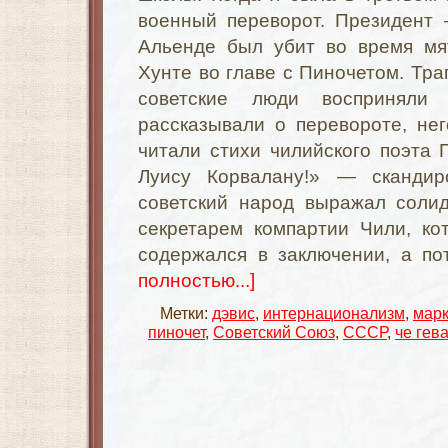
военный переворот. Президент
Альенде был убит во время мя
Хунте во главе с Пиночетом. Тра
советские люди восприняли
рассказывали о перевороте, не
читали стихи чилийского поэта
Луису Корвалану!» — скандир
советский народ выражал соли
секретарем компартии Чили, ко
содержался в заключении, а по
полностью...]
Метки:
дэвис
,
интернационализм
,
марк
пиночет
,
Советский Союз
,
СССР
,
че гев