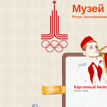
Музей
Ретро, воспоминания
Картонный биле
12 Янв 11
Автор:
rakita