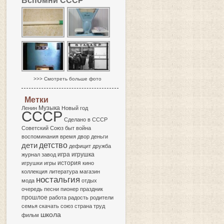
Вспомни СССР
>>> Смотреть больше фото
Метки
Музыка
Ленин
Новый год
СССР
Сделано в СССР
Советский Союз
быт
война
воспоминания
время
двор
деньги
детство
дети
дефицит
дружба
игра
журнал
завод
игрушка
история
игрушки
игры
кино
коллекция
литература
магазин
ностальгия
мода
отдых
очередь
песни
пионер
праздник
прошлое
работа
радость
родители
семья
скачать
союз
страна
труд
школа
фильм