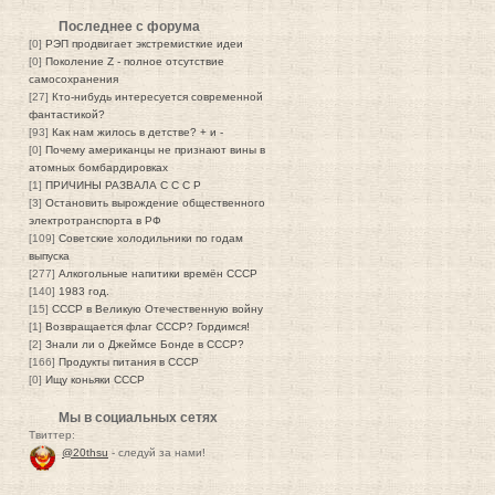
Последнее с форума
[0]
РЭП продвигает экстремисткие идеи
[0]
Поколение Z - полное отсутствие
самосохранения
[27]
Кто-нибудь интересуется современной
фантастикой?
[93]
Как нам жилось в детстве? + и -
[0]
Почему американцы не признают вины в
атомных бомбардировках
[1]
ПРИЧИНЫ РАЗВАЛА С С С Р
[3]
Остановить вырождение общественного
электротранспорта в РФ
[109]
Советские холодильники по годам
выпуска
[277]
Алкогольные напитики времён СССР
[140]
1983 год.
[15]
СССР в Великую Отечественную войну
[1]
Возвращается флаг СССР? Гордимся!
[2]
Знали ли о Джеймсе Бонде в СССР?
[166]
Продукты питания в СССР
[0]
Ищу коньяки СССР
Мы в социальных сетях
Твиттер:
@20thsu
- следуй за нами!