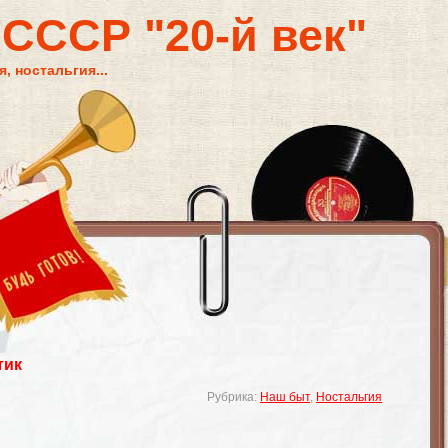
 СССР "20-й век"
, ностальгия...
тик
Рубрика:
Наш быт
,
Ностальгия