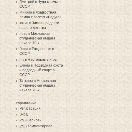
Дмитрий в
Чудо-кремы в
СССР
Микола в
Жидкостная
лампа с воском «Радуга»
котик в
Зимние радости
нашего детства
петр в
Московская
студенческая общага
начала 70-х
Гоша в
Рожденные в
СССР
niv в
Настольные игры
Елена в
Подводная охота
и подводный спорт в
СССР
Татьяна в
Московская
студенческая общага
начала 70-х
Управление
Регистрация
Вход
Записей
RSS
Комментариев
RSS