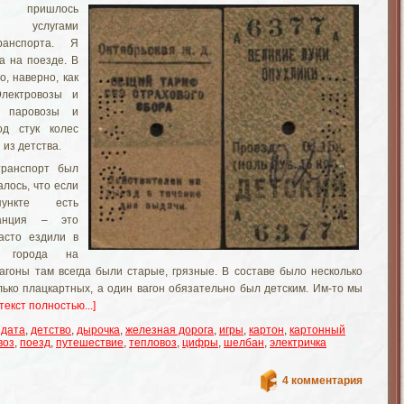
 пришлось
 услугами
ранспорта. Я
а на поезде. В
, наверно, как
лектровозы и
и паровозы и
д стук колес
из детства.
ранспорт был
лось, что если
ункте есть
танция – это
асто ездили в
е города на
агоны там всегда были старые, грязные. В составе было несколько
лько плацкартных, а один вагон обязательно был детским. Им-то мы
[текст полностью...]
,
дата
,
детство
,
дырочка
,
железная дорога
,
игры
,
картон
,
картонный
воз
,
поезд
,
путешествие
,
тепловоз
,
цифры
,
шелбан
,
электричка
4 комментария