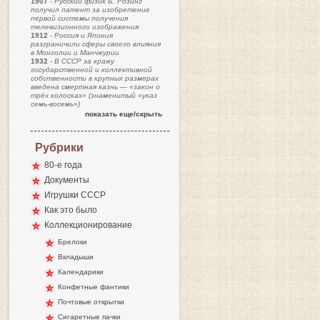
1907
-
Русский физик Б. Розинг
получил патент за изобретение
первой системы получения
телевизионного изображения
1912
-
Россия и Япония
разграничили сферы своего влияния
в Монголии и Манчжурии
1932
-
В СССР за кражу
государственной и коллективной
собственности в крупных размерах
введена смертная казнь — «закон о
трёх колосках» (знаменитый «указ
семь-восемь»)
показать еще/скрыть
Рубрики
80-е года
Документы
Игрушки СССР
Как это было
Коллекционирование
Брелоки
Вкладыши
Календарики
Конфетные фантики
Почтовые открытки
Сигаретные пачки