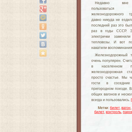
Недавно мне
пользоваться
железнодорожного т
давно никуда не ездил
последний раз это было
раз в годы СССР. Э
электрички заменил
тепловозы. И вот по
накатили воспоминания 
Железнодорожный т
очень популярен. Счита
в населенном п
железнодорожная с
просто счастье. Мы ч
гости в соседни
пригородном поезде. В
общих вагонов и неско
всегда и пользовались.
Метки:
билет
,
вагон
билет
,
контроль
,
паро