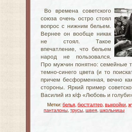
Во времена советского
союза очень остро стоял
вопрос с нижним бельем.
Вернее он вообще никак
не стоял. Такое
впечатление, что бельем
народ не пользовался.
Про мужчин понятно: семейные т
темно-синего цвета (и то поиска
причем бесформенная, вечно как
стороны. Яркий пример советск
Василий из к/ф «Любовь и голуби
Метки:
белья
,
бюстгалтер
,
выкройки
,
ж
панталоны
,
трусы
,
швея
,
школьницы