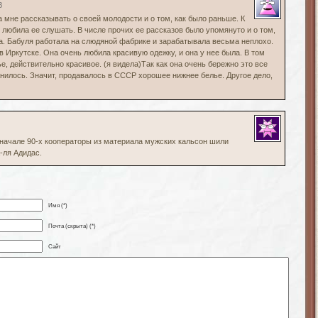
8
мне рассказывать о своей молодости и о том, как было раньше. К
ь любила ее слушать. В числе прочих ее рассказов было упомянуто и о том,
ла. Бабуля работала на слюдяной фабрике и зарабатывала весьма неплохо.
 в Иркутске. Она очень любила красивую одежку, и она у нее была. В том
е, действительно красивое. (я видела)Так как она очень бережно это все
нилось. Значит, продавалось в СССР хорошее нижнее белье. Другое дело,
,начале 90-х кооператоры из материала мужских кальсон шили
-ля Адидас.
Имя (*)
Почта (скрыта) (*)
Сайт