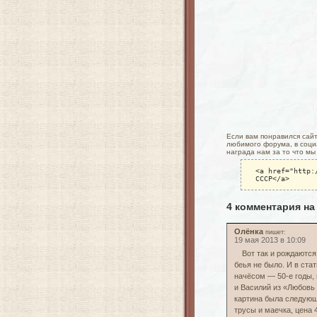
Если вам понравился сайт 
любимого форума, в социа
награда нам за то что мы
<a href="http:
СССР</a>
4 комментария на
Олёнка
пишет:
19 мая 2013 в 10:09
Вот так и рождаются
беья не было. И в ста
начёсом — 50-е годы, 
и Василий из «Любовь 
картина была следующ
трусы и маечка, цена 4