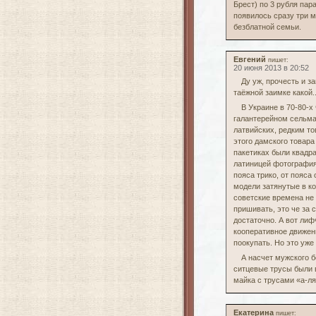
Брест) по 3 рубля пар
появилось сразу три 
безблатной семьи.
Евгений
пишет:
20 июня 2013 в 20:52
Ду уж, прочесть и з
таёжной заимке какой..
В Украине в 70-80-х
галантерейном сельмаг
латвийских, редким т
этого дамского товар
пакетиках были квадр
латиницей фотография
пояса трико, от пояса 
модели затянутые в ко
советские времена не 
пришивать, это че за 
достаточно. А вот лиф
кооперативное движени
поокупать. Но это уже
А насчет мужского 
ситцевые трусы были 
майка с трусами «а-ля
Екатерина
пишет: