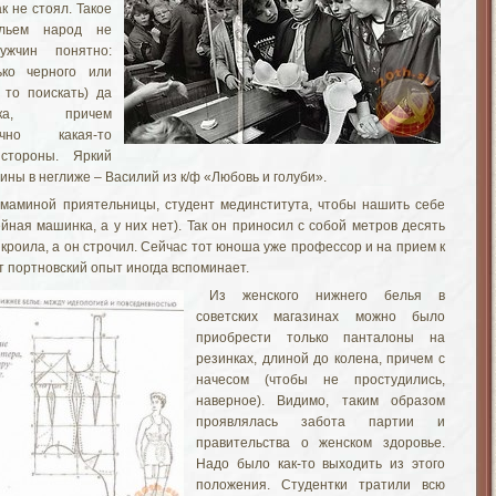
к не стоял. Такое
ельем народ не
ужчин понятно:
ко черного или
 то поискать) да
йка, причем
чно какая-то
стороны. Яркий
ины в неглиже – Василий из к/ф «Любовь и голуби».
маминой приятельницы, студент мединститута, чтобы нашить себе
йная машинка, а у них нет). Так он приносил с собой метров десять
 кроила, а он строчил. Сейчас тот юноша уже профессор и на прием к
от портновский опыт иногда вспоминает.
Из женского нижнего белья в
советских магазинах можно было
приобрести только панталоны на
резинках, длиной до колена, причем с
начесом (чтобы не простудились,
наверное). Видимо, таким образом
проявлялась забота партии и
правительства о женском здоровье.
Надо было как-то выходить из этого
положения. Студентки тратили всю