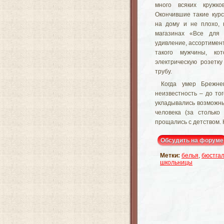
много всяких кружко
Окончившие такие курс
на дому и не плохо, 
магазинах «Все для
удивление, ассортимен
такого мужчины, к
электрическую розетк
трубу.
Когда умер Брежне
неизвестность – до тог
укладывались возможны
человека (за столько
прощались с детством.
Обсудить на форуме
Метки:
белья
,
бюстга
школьницы