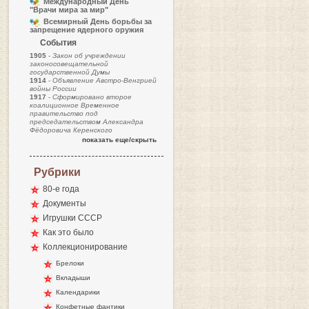
Международный День
"Врачи мира за мир"
Всемирный День борьбы за
запрещение ядерного оружия
События
1905
-
Закон об учреждении
законосовещательной
государственной Думы
1914
-
Объявление Австро-Венгрией
войны России
1917
-
Сформировано второе
коалиционное Временное
правительство под
председательством Александра
Фёдоровича Керенского
показать еще/скрыть
Рубрики
80-е года
Документы
Игрушки СССР
Как это было
Коллекционирование
Брелоки
Вкладыши
Календарики
Конфетные фантики