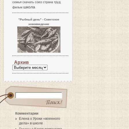
семья
скачать
союз
страна
труд
школа
фильм
"Рыбный день" - Советское
нововведение
Архив
Комментарии
Елена
в
Уроки «военного
дела» в школе