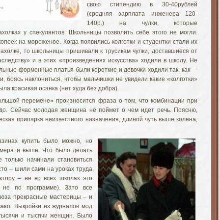
свою стипендию в 30-40рублей
(средняя зарплата инженера 120-
140р.) на чулки, которые
холках у спекулянтов. Школьницы позволить себе этого не могли.
опеек на мороженое. Когда появились колготки и студентки стали их
рахолке, то школьницы пришивали к трусикам чулки, доставшиеся от
следству» и в этих «произведениях искусства» ходили в школу. Не
ольные форменные платья были короткие и девочки ходили так, как —
и, боясь наклониться, чтобы мальчишки не увидели какие «колготки»
была красивая осанка (нет худа без добра).
ольшой перемене» произносится фраза о том, что комбинации при
адо. Сейчас молодая женщина не поймет о чем идет речь. Поясню,
еская припарка неизвестного назначения, длиной чуть выше колена,
азинах купить было можно, но
змера и выше. Что было делать
е только начинали становиться
то – шили сами на уроках труда
ктору – не во всех школах это
к не по программе). Зато все
оюза прекрасные мастерицы – и
вают. Выкройки из журналов мод
 тысячи и тысячи женщин. Было