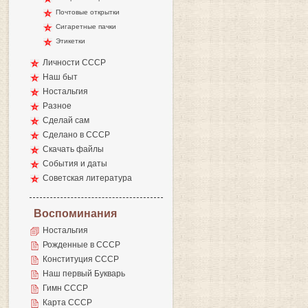
Почтовые открытки
Сигаретные пачки
Этикетки
Личности СССР
Наш быт
Ностальгия
Разное
Сделай сам
Сделано в СССР
Скачать файлы
События и даты
Советская литература
Воспоминания
Ностальгия
Рожденные в СССР
Конституция СССР
Наш первый Букварь
Гимн СССР
Карта СССР