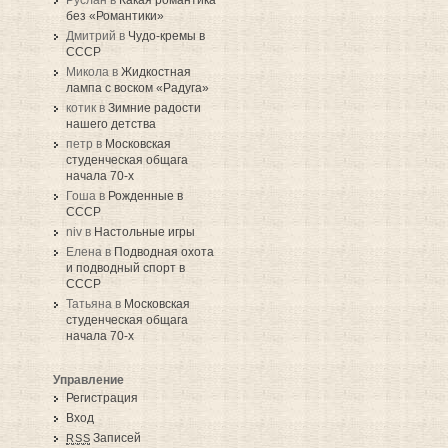
Руслан в
Какая романтика
без «Романтики»
Дмитрий в
Чудо-кремы в
СССР
Микола в
Жидкостная
лампа с воском «Радуга»
котик в
Зимние радости
нашего детства
петр в
Московская
студенческая общага
начала 70-х
Гоша в
Рожденные в
СССР
niv в
Настольные игры
Елена в
Подводная охота
и подводный спорт в
СССР
Татьяна в
Московская
студенческая общага
начала 70-х
Управление
Регистрация
Вход
Записей
RSS