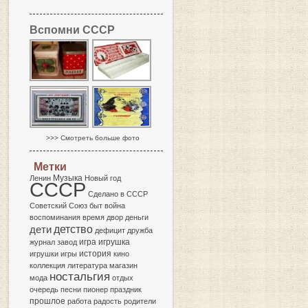
Вспомни СССР
>>> Смотреть больше фото
Метки
Музыка
Ленин
Новый год
СССР
Сделано в СССР
Советский Союз
быт
война
воспоминания
время
двор
деньги
детство
дети
дефицит
дружба
игра
журнал
завод
игрушка
история
игрушки
игры
кино
коллекция
литература
магазин
ностальгия
мода
отдых
очередь
песни
пионер
праздник
прошлое
работа
радость
родители