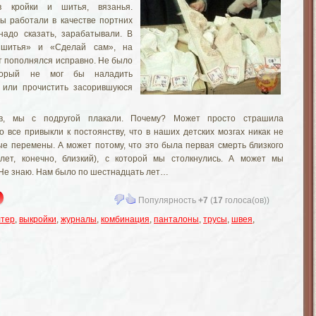
в кройки и шитья, вязанья.
ы работали в качестве портних
надо сказать, зарабатывали. В
 шитья» и «Сделай сам», на
т пополнялся исправно. Не было
оторый не мог бы наладить
у или прочистить засорившуюся
в, мы с подругой плакали. Почему? Может просто страшила
о все привыкли к постоянству, что в наших детских мозгах никак не
е перемены. А может потому, что это была первая смерть близкого
 лет, конечно, близкий), с которой мы столкнулись. А может мы
 Не знаю. Нам было по шестнадцать лет…
Популярность
+7
(
17
голоса(ов))
лтер
,
выкройки
,
журналы
,
комбинация
,
панталоны
,
трусы
,
швея
,