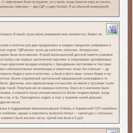
а. С лифчиками было потруднее, но у меня, когда пришла пора их носить,
маленьких лифчика — два ГДР и один Латвия. Я из обычной инженерной,
аплакать! В какой глуши жила уважаемая мне неизвестно. Может на
.
 чулки и колготки для дам продавались в каждом городском универмаге и
ов отделе. ГДРовских чулок да колготок, польских, белорусских,
оваром были югославские. В моей мальчишеской детской памяти упаковки
а остались как первые эротические картинки: в сверкающих целофановых
атные красочние вкладки-конверты с брендовыми логотипами и текстами
ми соблазнительных манекенщиц в пикантных позах без платьев — до
открыты бедра и ноги в колготках, а были и фото лишь только бедер и ног
лготки. Более откровенной эротической официальной полиграфии в те
было. Девченки, мои однокласницы и в мыслях не имели к трусикам чулки
срам такой. Покупали им их мамаши колготки, благо их в магазине было
чиками, я извините начал интересоваться в более позднее время, когда
е и пр. и пр. Приходилось ездить в порт у моряков своей девушке
 другая песня.
белья я поддерживаю вишенаписавшую Олёнку, в Украинской ССР семейные
в изобилии, однако и комплекты мужского белья — гарнитуры ( хэбэшные
 плавки») были весьма часты. Ценой они были в 5 руб.