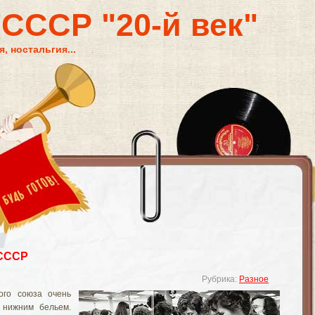
 СССР "20-й век"
, ностальгия...
 СССР
Рубрика:
Разное
ого союза очень
 нижним бельем.