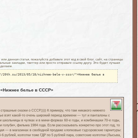
или данная статья, пожалуйста добавьте этот код в свой блог, сайт, на страницы
льные закладки, твиттер или просто отправьте ссылку другу. Это будет лучшая
 делаем.
//20th.su/2013/05/18/nizhnee-bele-v-sssr/">Нижнее белье в
 «Нижнее белье в СССР»
 страшные сказки о СССР.)))) К примеру, что там никакого нижнего
тье взят какой-то очень широкий период времени — тут и панталоны с
и школьницы в чулках и в мини-формах 60-е годы, и комбинашки 70-е годы,
и голуби», фильма 1984 года. Если рассказывать конкретно про этот год, то
ая — в магазинах в свободной продаже хлопковые гэдээровские гарнитуры:
-6 рублей, колготки тоже ГДР по 5 рублей пара, советские колготки (Лысьва,