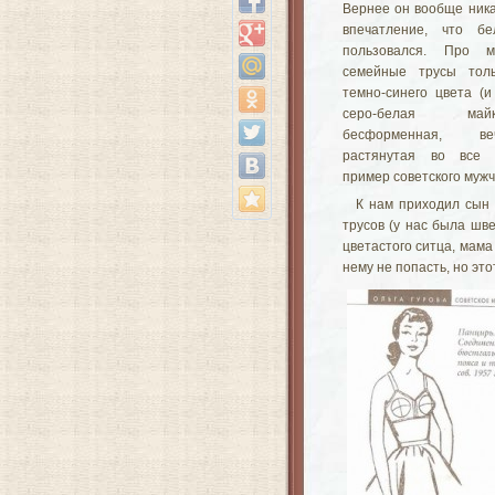
Вернее он вообще ника
впечатление, что б
пользовался. Про м
семейные трусы толь
темно-синего цвета (и
серо-белая ма
бесформенная, ве
растянутая во все 
пример советского мужч
К нам приходил сын 
трусов (у нас была шве
цветастого ситца, мама
нему не попасть, но эт