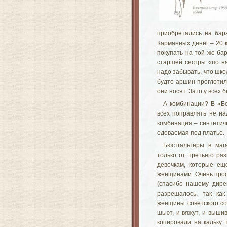
приобретались на бара
Карманных денег – 20 к
покупать на той же ба
старшей сестры «по на
надо забывать, что шк
будто аршин проглотил
они носят. Зато у всех 
А комбинации? В «Б
всех поправлять не н
комбинация – синтетич
одеваемая под платье.
Бюстгальтеры в маг
только от третьего ра
девочкам, которые ещ
женщинами. Очень прос
(спасибо нашему дире
разрешалось, так ка
женщины советского с
шьют, и вяжут, и выши
копировали на кальку