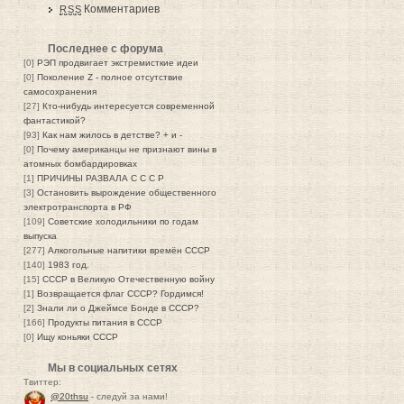
Комментариев
RSS
Последнее с форума
[0]
РЭП продвигает экстремисткие идеи
[0]
Поколение Z - полное отсутствие
самосохранения
[27]
Кто-нибудь интересуется современной
фантастикой?
[93]
Как нам жилось в детстве? + и -
[0]
Почему американцы не признают вины в
атомных бомбардировках
[1]
ПРИЧИНЫ РАЗВАЛА С С С Р
[3]
Остановить вырождение общественного
электротранспорта в РФ
[109]
Советские холодильники по годам
выпуска
[277]
Алкогольные напитики времён СССР
[140]
1983 год.
[15]
СССР в Великую Отечественную войну
[1]
Возвращается флаг СССР? Гордимся!
[2]
Знали ли о Джеймсе Бонде в СССР?
[166]
Продукты питания в СССР
[0]
Ищу коньяки СССР
Мы в социальных сетях
Твиттер:
@20thsu
- следуй за нами!