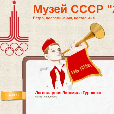
Музей СССР "2
Ретро, воспоминания, ностальгия...
Легендарная Людмила Гурченко
03 мая 12
Автор:
muzykoved