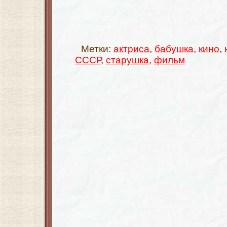
Метки:
актриса
,
бабушка
,
кино
,
СССР
,
старушка
,
фильм