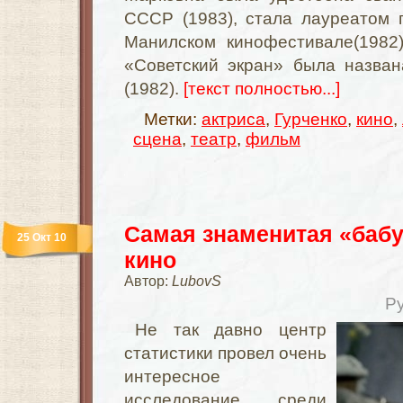
СССР (1983), стала лауреатом 
Манилском кинофестивале(1982
«Советский экран» была назван
(1982).
[текст полностью...]
Метки:
актриса
,
Гурченко
,
кино
,
сцена
,
театр
,
фильм
Самая знаменитая «бабу
25 Окт 10
кино
Автор:
LubovS
Р
Не так давно центр
статистики провел очень
интересное
исследование среди