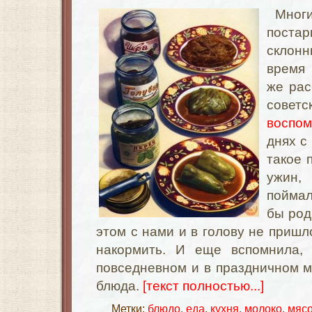
Многи
поста
склон
время
же рас
советс
воспом
днях с
такое 
ужин,
поймал
бы род
этом с нами и в голову не пришл
накормить. И еще вспомнила, 
повседневном и в праздничном 
блюда.
[текст полностью...]
Метки:
блюдо
,
еда
,
кухня
,
молоко
,
мяс