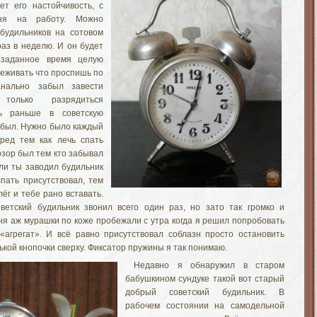
ет его настойчивость, с
ня на работу. Можно
 будильников на сотовом
раз в неделю. И он будет
 заданное время целую
реживать что проспишь по
анально забыл завести
только разрядиться
дь раньше в советскую
 был. Нужно было каждый
еред тем как лечь спать
озор был тем кто забывал
сли ты заводил будильник
спать присутствовал, тем
ёг и тебе рано вставать.
ветский будильник звонил всего один раз, но зато так громко и
еня аж мурашки по коже пробежали с утра когда я решил попробовать
«агрегат». И всё равно присутствовал соблазн просто остановить
кой кнопочки сверху. Фиксатор пружины я так понимаю.
Недавно я обнаружил в старом
бабушкином сундуке такой вот старый
добрый советский будильник. В
рабочем состоянии на самодельной