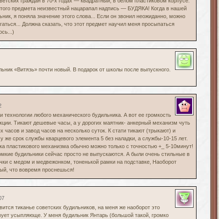
ветских граждан в 70-х годах — квадратный, в белом пластиковом корпусе.
этого предмета неизвестный нацарапал надпись — БУДЯКА! Когда в нашей
ник, я поняла значение этого слова... Если он звонил неожиданно, можно
гаться... Должна сказать, что этот предмет научил меня просыпаться
сь...)
льник «Витязь» почти новый. В подарок от школы после выпускного.
2
и технологии любого механического будильника. А вот ее громкость
укции. Тикают дешевые часы, а у дорогих маятник- анкерный механизм чуть
 часов и завод часов на несколько суток. К стати тикают (трыкают) и
у же срок службы кварцевого элемента 5 без наладки, а службы-10-15 лет.
ка пластикового механизма обычно можно только с точностью +_ 5-10минут!
омкие будильники сейчас просто не выпускаются. А были очень стильные в
чки с медом и медвежонком, тоненькой рамки на подставке, Наоборот
ый, что вовремя проснешься!
07
ится тиканье советских будильников, на меня же наоборот это
вует усыпляюще. У меня будильник Янтарь (большой такой, громко