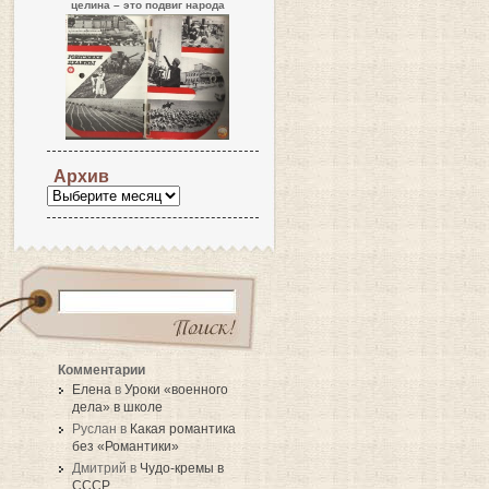
целина – это подвиг народа
Архив
Комментарии
Елена
в
Уроки «военного
дела» в школе
Руслан в
Какая романтика
без «Романтики»
Дмитрий в
Чудо-кремы в
СССР