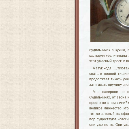
будильничек в кухню,
кастрюля увеличивала 
этот ужасный треск, и 
А звук хода…., тик-та
спать в полной тишин
продолжает тикать уже
затягивать пружину вно
Мне наверное не п
будильниках, от звона 
просто не с привычки?
великое множество, кто
тот же сотовый телефон
пор существуют класси
они уже не те. Они уж