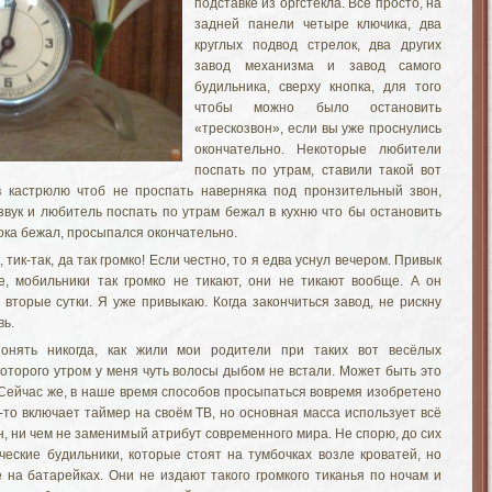
подставке из оргстекла. Всё просто, на
задней панели четыре ключика, два
круглых подвод стрелок, два других
завод механизма и завод самого
будильника, сверху кнопка, для того
чтобы можно было остановить
«трескозвон», если вы уже проснулись
окончательно. Некоторые любители
поспать по утрам, ставили такой вот
 в кастрюлю чтоб не проспать наверняка под пронзительный звон,
звук и любитель поспать по утрам бежал в кухню что бы остановить
пока бежал, просыпался окончательно.
к, тик-так, да так громко! Если честно, то я едва уснул вечером. Привык
е, мобильники так громко не тикают, они не тикают вообще. А он
 вторые сутки. Я уже привыкаю. Когда закончиться завод, не рискну
вь.
онять никогда, как жили мои родители при таких вот весёлых
которого утром у меня чуть волосы дыбом не встали. Может быть это
 Сейчас же, в наше время способов просыпаться вовремя изобретено
-то включает таймер на своём ТВ, но основная масса использует всё
, ни чем не заменимый атрибут современного мира. Не спорю, до сих
ческие будильники, которые стоят на тумбочках возле кроватей, но
е на батарейках. Они не издают такого громкого тиканья по ночам и