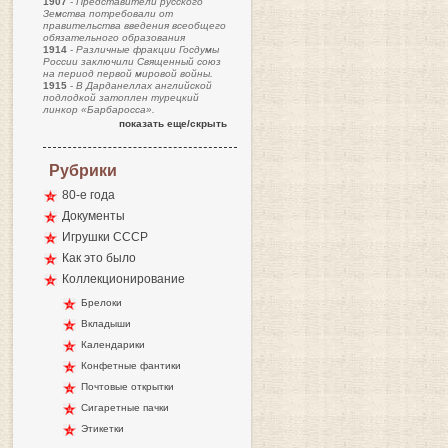
1907
-
Представители русского
Земства потребовали от
правительства введения всеобщего
обязательного образования
1914
-
Различные фракции Госдумы
России заключили Священный союз
на период первой мировой войны.
1915
-
В Дарданеллах английской
подлодкой затоплен турецкий
линкор «Барбаросса».
показать еще/скрыть
Рубрики
80-е года
Документы
Игрушки СССР
Как это было
Коллекционирование
Брелоки
Вкладыши
Календарики
Конфетные фантики
Почтовые открытки
Сигаретные пачки
Этикетки