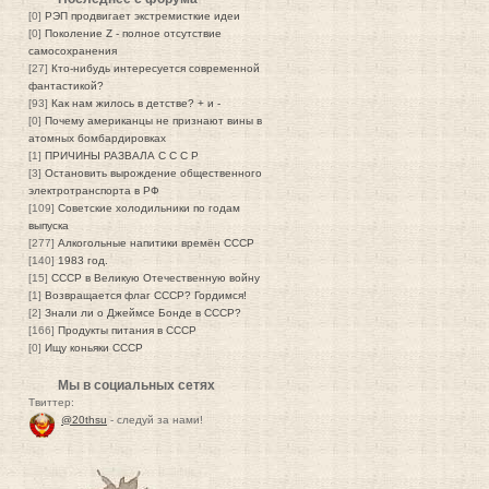
[0]
РЭП продвигает экстремисткие идеи
[0]
Поколение Z - полное отсутствие
самосохранения
[27]
Кто-нибудь интересуется современной
фантастикой?
[93]
Как нам жилось в детстве? + и -
[0]
Почему американцы не признают вины в
атомных бомбардировках
[1]
ПРИЧИНЫ РАЗВАЛА С С С Р
[3]
Остановить вырождение общественного
электротранспорта в РФ
[109]
Советские холодильники по годам
выпуска
[277]
Алкогольные напитики времён СССР
[140]
1983 год.
[15]
СССР в Великую Отечественную войну
[1]
Возвращается флаг СССР? Гордимся!
[2]
Знали ли о Джеймсе Бонде в СССР?
[166]
Продукты питания в СССР
[0]
Ищу коньяки СССР
Мы в социальных сетях
Твиттер:
@20thsu
- следуй за нами!