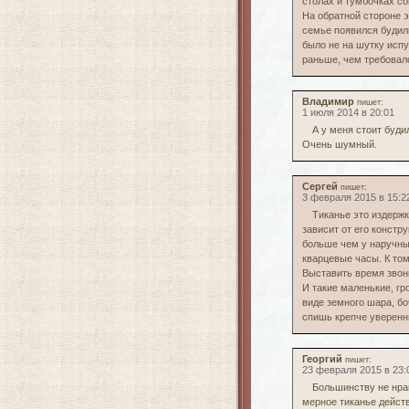
столах и тумбочках со
На обратной стороне 
семье появился будиль
было не на шутку испу
раньше, чем требовало
Владимир
пишет:
1 июля 2014 в 20:01
А у меня стоит буди
Очень шумный.
Сергей
пишет:
3 февраля 2015 в 15:2
Тиканье это издержк
зависит от его констр
больше чем у наручных
кварцевые часы. К том
Выставить время звон
И такие маленькие, гр
виде земного шара, бо
спишь крепче уверенн
Георгий
пишет:
23 февраля 2015 в 23:
Большинству не нрав
мерное тиканье дейст