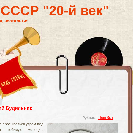
 СССР "20-й век"
, ностальгия...
ий Будильник
Рубрика:
Наш быт
лю просыпаться утром под
и любимую мелодию