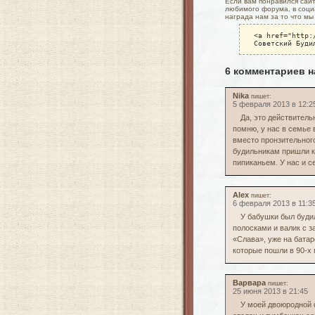
Если вам понравился сайт 
любимого форума, в социа
награда нам за то что мы
<a href="http:
Советский Буди
6 комментариев 
Nika
пишет:
5 февраля 2013 в 12:2
Да, это действитель
помню, у нас в семье 
вместо пронзительног
будильникам пришли ки
пипиканьем. У нас и се
Alex
пишет:
6 февраля 2013 в 11:3
У бабушки был будил
полосками и валик с з
«Слава», уже на батаре
которые пошли в 90-х 
Варвара
пишет:
25 июня 2013 в 21:45
У моей двоюродной 