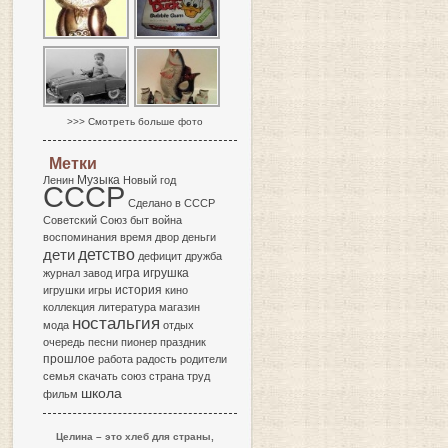
>>> Смотреть больше фото
Метки
Музыка
Ленин
Новый год
СССР
Сделано в СССР
Советский Союз
быт
война
воспоминания
время
двор
деньги
детство
дети
дефицит
дружба
игра
журнал
завод
игрушка
история
игрушки
игры
кино
коллекция
литература
магазин
ностальгия
мода
отдых
очередь
песни
пионер
праздник
прошлое
работа
радость
родители
семья
скачать
союз
страна
труд
школа
фильм
Целина – это хлеб для страны,