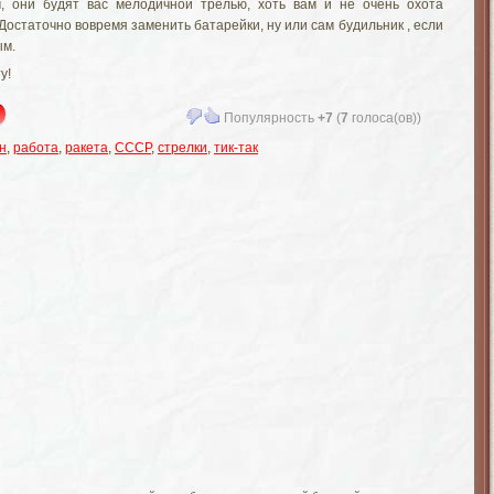
м, они будят вас мелодичной трелью, хоть вам и не очень охота
Достаточно вовремя заменить батарейки, ну или сам будильник , если
ым.
у!
Популярность
+7
(
7
голоса(ов))
н
,
работа
,
ракета
,
СССР
,
стрелки
,
тик-так