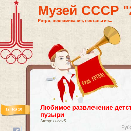
Музей СССР "2
Ретро, воспоминания, ностальгия...
Любимое развлечение детс
12 Ноя 10
пузыри
Автор:
LubovS
Руб