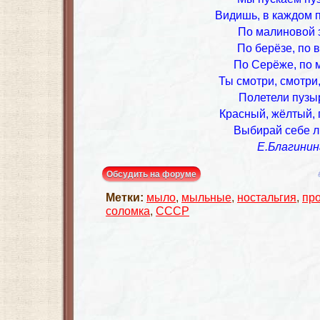
Видишь, в каждом 
По малиновой 
По берёзе, по в
По Серёже, по 
Ты смотри, смотри,
Полетели пузы
Красный, жёлтый, 
Выбирай себе л
Е.Благинин
Обсудить на форуме
Метки:
мыло
,
мыльные
,
ностальгия
,
пр
соломка
,
СССР