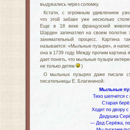
выдувались через соломку.
Кстати, с огромным удивлением узн
что этой забаве уже несколько столе
Еще в 18 веке французский живопи
Шарден запечатлел на своем полотне 
занимательный процесс. Картина та
называется: «Мыльные пузыри», и напи
она в 1739 году. Между прочим картина 
дает понять, что мыльные пузыри интер
не только детям
)
О мыльных пузырях даже писали ст
писательницы Е. Благининой:
Мыльные пу
Тихо шепчется с
Старая берё
Ходит по двору с
Дедушка Серё
— Дед Серёжа, по
Мы пускаем пу