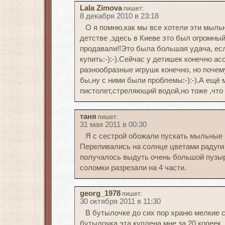
Lala Zimova
пишет:
8 декабря 2010 в 23:18
О я помню,как мы все хотели эти мыльн
детстве ,здесь в Киеве это был огромный
продавали!!Это была большая удача, ес
купить:-):-).Сейчас у детишек конечно 
разнообразные игрушк конечно, но поче
бы,ну с ними были проблемы:-):-).А ещё
пистолет,стреляющий водой,но тоже ,что 
таня
пишет:
31 мая 2011 в 00:30
Я с сестрой обожали пускать мыльные 
Переливались на солнце цветами радуги
получалось выдуть очень большой пузы
соломки разрезали на 4 части.
georg_1978
пишет:
30 октября 2011 в 11:30
В бутылочке до сих пор храню мелкие с
бутылочка эта куплена мне за 20 копеек..