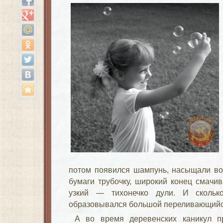
потом появился шампунь, насыщали во
бумаги трубочку, широкий конец смачи
узкий — тихонечко дули. И скольк
образовывался большой переливающийся
А во время деревенских каникул п