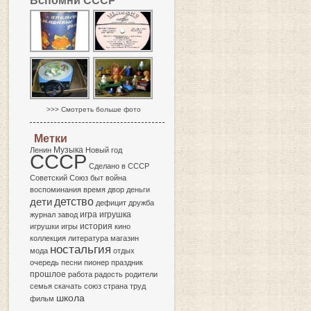
Вспомни СССР
>>> Смотреть больше фото
Метки
Музыка
Ленин
Новый год
СССР
Сделано в СССР
Советский Союз
быт
война
воспоминания
время
двор
деньги
детство
дети
дефицит
дружба
игра
журнал
завод
игрушка
история
игрушки
игры
кино
коллекция
литература
магазин
ностальгия
мода
отдых
очередь
песни
пионер
праздник
прошлое
работа
радость
родители
семья
скачать
союз
страна
труд
школа
фильм