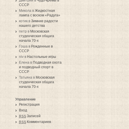
Дмитрий в
Чудо-кремы в
СССР
Микола в
Жидкостная
лампа с воском «Радуга»
котик в
Зимние радости
нашего детства
петр в
Московская
студенческая общага
начала 70-х
Гоша в
Рожденные в
СССР
niv в
Настольные игры
Елена в
Подводная охота
и подводный спорт в
СССР
Татьяна в
Московская
студенческая общага
начала 70-х
Управление
Регистрация
Вход
Записей
RSS
Комментариев
RSS