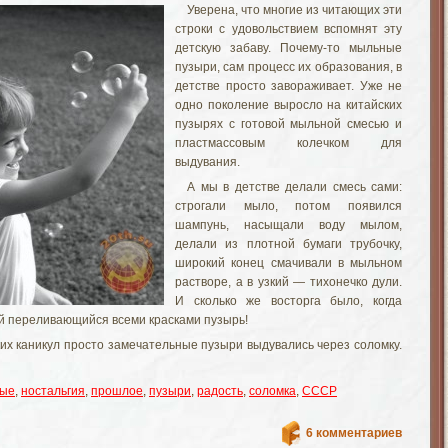
Уверена, что многие из читающих эти
строки с удовольствием вспомнят эту
детскую забаву. Почему-то мыльные
пузыри, сам процесс их образования, в
детстве просто завораживает. Уже не
одно поколение выросло на китайских
пузырях с готовой мыльной смесью и
пластмассовым колечком для
выдувания.
А мы в детстве делали смесь сами:
строгали мыло, потом появился
шампунь, насыщали воду мылом,
делали из плотной бумаги трубочку,
широкий конец смачивали в мыльном
растворе, а в узкий — тихонечко дули.
И сколько же восторга было, когда
 переливающийся всеми красками пузырь!
их каникул просто замечательные пузыри выдувались через соломку.
ые
,
ностальгия
,
прошлое
,
пузыри
,
радость
,
соломка
,
СССР
6 комментариев