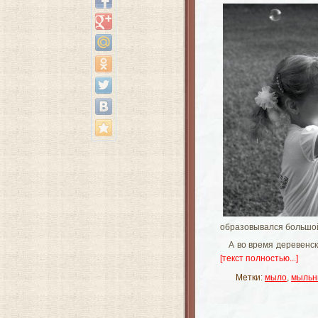
образовывался большой
А во время деревенск
[текст полностью...]
Метки:
мыло
,
мыльн