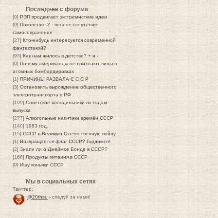
Последнее с форума
[0]
РЭП продвигает экстремисткие идеи
[0]
Поколение Z - полное отсутствие
самосохранения
[27]
Кто-нибудь интересуется современной
фантастикой?
[93]
Как нам жилось в детстве? + и -
[0]
Почему американцы не признают вины в
атомных бомбардировках
[1]
ПРИЧИНЫ РАЗВАЛА С С С Р
[3]
Остановить вырождение общественного
электротранспорта в РФ
[109]
Советские холодильники по годам
выпуска
[277]
Алкогольные напитики времён СССР
[140]
1983 год.
[15]
СССР в Великую Отечественную войну
[1]
Возвращается флаг СССР? Гордимся!
[2]
Знали ли о Джеймсе Бонде в СССР?
[166]
Продукты питания в СССР
[0]
Ищу коньяки СССР
Мы в социальных сетях
Твиттер:
@20thsu
- следуй за нами!