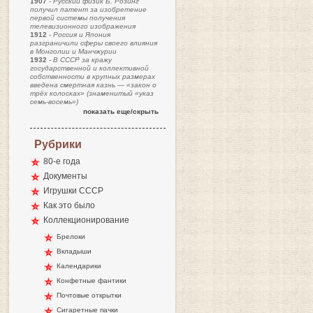
1907
-
Русский физик Б. Розинг
получил патент за изобретение
первой системы получения
телевизионного изображения
1912
-
Россия и Япония
разграничили сферы своего влияния
в Монголии и Манчжурии
1932
-
В СССР за кражу
государственной и коллективной
собственности в крупных размерах
введена смертная казнь — «закон о
трёх колосках» (знаменитый «указ
семь-восемь»)
показать еще/скрыть
Рубрики
80-е года
Документы
Игрушки СССР
Как это было
Коллекционирование
Брелоки
Вкладыши
Календарики
Конфетные фантики
Почтовые открытки
Сигаретные пачки