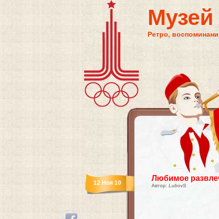
Музей
Ретро, воспоминания
Любимое развле
12 Ноя 10
Автор:
LubovS