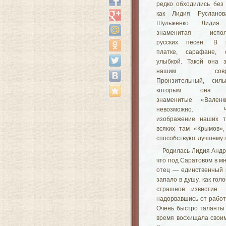
редко обходились без 
как Лидия Русланов
Шульженко. Лидия 
знаменитая исполн
русских песен. В 
платке, сарафане,
улыбкой. Такой она 
нашим совреме
Пронзительный, силь
которым она и
знаменитые «Вален
невозможно. Чер
изображение наших т
всяких там «Крымов»
способствуют лучшему 
Родилась Лидия Андре
что под Саратовом в мн
отец — единственный к
запало в душу, как гол
страшное известие.
надорвавшись от работ
Очень быстро таланты 
время восхищала своим