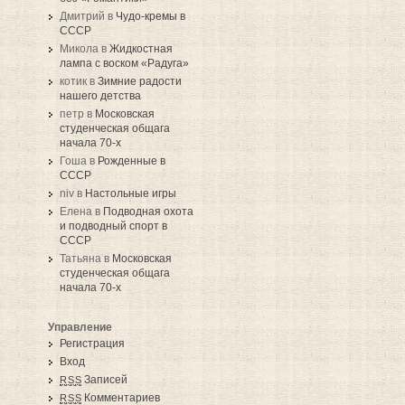
Дмитрий в
Чудо-кремы в
СССР
Микола в
Жидкостная
лампа с воском «Радуга»
котик в
Зимние радости
нашего детства
петр в
Московская
студенческая общага
начала 70-х
Гоша в
Рожденные в
СССР
niv в
Настольные игры
Елена в
Подводная охота
и подводный спорт в
СССР
Татьяна в
Московская
студенческая общага
начала 70-х
Управление
Регистрация
Вход
Записей
RSS
Комментариев
RSS