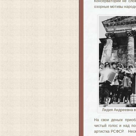
Консерватории не слож
озорные мотивы народн
Лидия Андреевна в
На свои деньги приоб
чистый голос и над п
артистка РСФСР. Несм