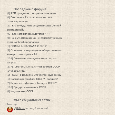
Последнее с форума
[0]
РЭП продвигает экстремисткие идеи
[0]
Поколение Z - полное отсутствие
самосохранения
[27]
Кто-нибудь интересуется современной
фантастикой?
[93]
Как нам жилось в детстве? + и -
[0]
Почему американцы не признают вины в
атомных бомбардировках
[1]
ПРИЧИНЫ РАЗВАЛА С С С Р
[3]
Остановить вырождение общественного
электротранспорта в РФ
[109]
Советские холодильники по годам
выпуска
[277]
Алкогольные напитики времён СССР
[140]
1983 год.
[15]
СССР в Великую Отечественную войну
[1]
Возвращается флаг СССР? Гордимся!
[2]
Знали ли о Джеймсе Бонде в СССР?
[166]
Продукты питания в СССР
[0]
Ищу коньяки СССР
Мы в социальных сетях
Твиттер:
@20thsu
- следуй за нами!