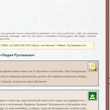
или данная статья, пожалуйста добавьте этот код в свой блог, сайт, на страницы
льные закладки, твиттер или просто отправьте ссылку другу. Это будет лучшая
 делаем.
//20th.su/2012/04/16/lidiya-ruslanova/">Лидия Русланова</a>
 «Лидия Русланова»
во время войны очень часто звучали в госпиталях. Анестизирующих
атало и операции приходилось делать без наркоза и раненные бойцы,
 стерплю, только поставьте Валенки»
широта и простор замечательной советской страны ассоциируются с
олга» в исполнении Людмилы Зыкиной. Безгранично и бескрайне поле
дут по ним комбайны, а сверху такое же безграничное голубое небо,