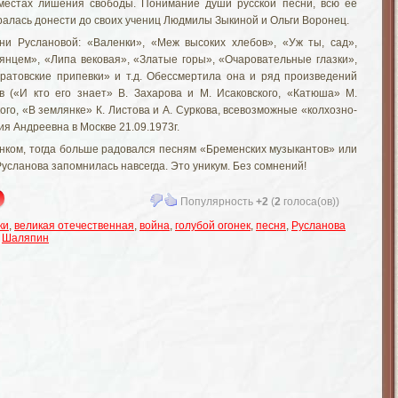
 местах лишения свободы. Понимание души русской песни, всю ее
ралась донести до своих учениц Людмилы Зыкиной и Ольги Воронец.
ни Руслановой: «Валенки», «Меж высоких хлебов», «Уж ты, сад»,
янцем», «Липа вековая», «Златые горы», «Очаровательные глазки»,
ратовские припевки» и т.д. Обессмертила она и ряд произведений
в («И кто его знает» В. Захарова и М. Исаковского, «Катюша» М.
ого, «В землянке» К. Листова и А. Суркова, всевозможные «колхозно-
я Андреевна в Москве 21.09.1973г.
енком, тогда больше радовался песням «Бременских музыкантов» или
усланова запомнилась навсегда. Это уникум. Без сомнений!
Популярность
+2
(
2
голоса(ов))
ки
,
великая отечественная
,
война
,
голубой огонек
,
песня
,
Русланова
,
Шаляпин