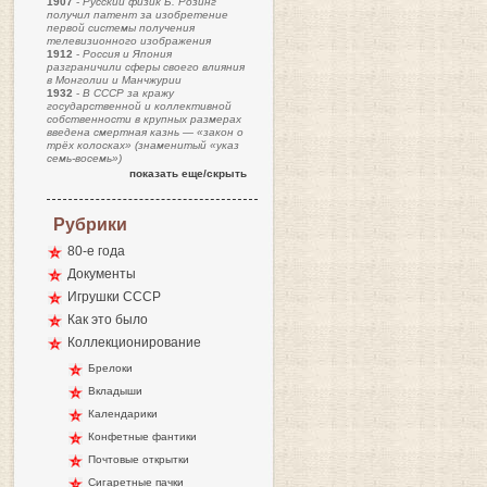
1907
-
Русский физик Б. Розинг
получил патент за изобретение
первой системы получения
телевизионного изображения
1912
-
Россия и Япония
разграничили сферы своего влияния
в Монголии и Манчжурии
1932
-
В СССР за кражу
государственной и коллективной
собственности в крупных размерах
введена смертная казнь — «закон о
трёх колосках» (знаменитый «указ
семь-восемь»)
показать еще/скрыть
Рубрики
80-е года
Документы
Игрушки СССР
Как это было
Коллекционирование
Брелоки
Вкладыши
Календарики
Конфетные фантики
Почтовые открытки
Сигаретные пачки