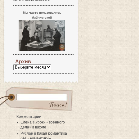
Мы часто пользовались
библиотекой
Архив
Комментарии
Елена
в
Уроки «военного
дела» в школе
Руслан в
Какая романтика
без «Романтики»