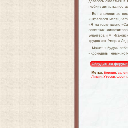
довелось оказаться в
глубину артистка поста
Вот знаменитые пес
«Окрасился месяц багр
«Я на горку шла», «Са
советских композиторо
Блантера и М. Исаковск
трудовые». Умерла Лиди
Может, я будучи реб
«Крокодилы Гены», но Р
Обсудить на форуме
Метки:
Берлин
,
вален
Лидия
,
Утесов
,
фронт