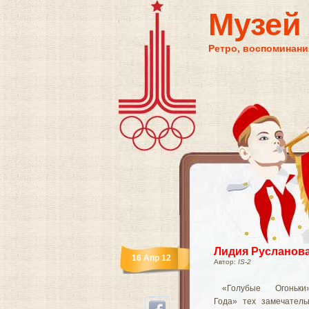
Музей
Ретро, воспоминания
Лидия Русланов
16 Апр 12
Автор:
IS-2
«Голубые Огоньки
Года» тех замечател