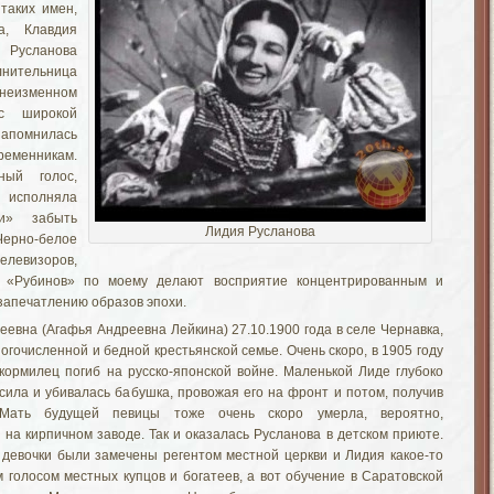
таких имен,
а, Клавдия
Русланова
ительница
неизменном
 с широкой
запомнилась
нникам.
ный голос,
сполняла
ки» забыть
Лидия Русланова
но-белое
елевизоров,
, «Рубинов» по моему делают восприятие концентрированным и
запечатлению образов эпохи.
евна (Агафья Андреевна Лейкина) 27.10.1900 года в селе Чернавка,
огочисленной и бедной крестьянской семье. Очень скоро, в 1905 году
ормилец погиб на русско-японской войне. Маленькой Лиде глубоко
осила и убивалась бабушка, провожая его на фронт и потом, получив
 Мать будущей певицы тоже очень скоро умерла, вероятно,
 на кирпичном заводе. Так и оказалась Русланова в детском приюте.
девочки были замечены регентом местной церкви и Лидия какое-то
 голосом местных купцов и богатеев, а вот обучение в Саратовской