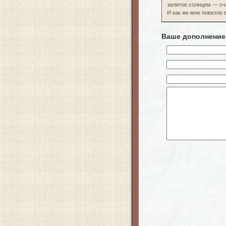
залитое солнцем — сча
И как же мне повезло 
Ваше дополнение