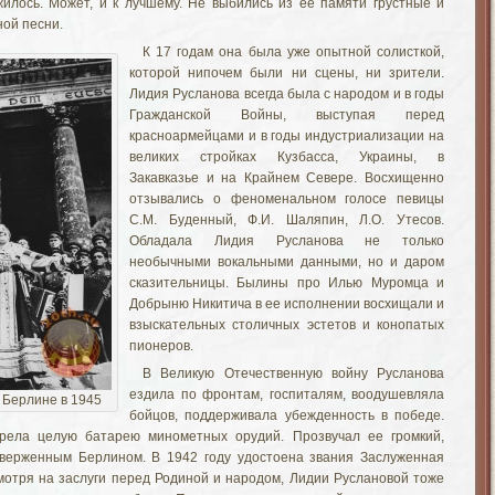
илось. Может, и к лучшему. Не выбились из ее памяти грустные и
ой песни.
К 17 годам она была уже опытной солисткой,
которой нипочем были ни сцены, ни зрители.
Лидия Русланова всегда была с народом и в годы
Гражданской Войны, выступая перед
красноармейцами и в годы индустриализации на
великих стройках Кузбасса, Украины, в
Закавказье и на Крайнем Севере. Восхищенно
отзывались о феноменальном голосе певицы
С.М. Буденный, Ф.И. Шаляпин, Л.О. Утесов.
Обладала Лидия Русланова не только
необычными вокальными данными, но и даром
сказительницы. Былины про Илью Муромца и
Добрыню Никитича в ее исполнении восхищали и
взыскательных столичных эстетов и конопатых
пионеров.
В Великую Отечественную войну Русланова
ездила по фронтам, госпиталям, воодушевляла
 Берлине в 1945
бойцов, поддерживала убежденность в победе.
рела целую батарею минометных орудий. Прозвучал ее громкий,
оверженным Берлином. В 1942 году удостоена звания Заслуженная
отря на заслуги перед Родиной и народом, Лидии Руслановой тоже