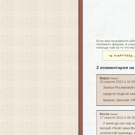
Если вам понравился сайт 
любимого форума, в социа
награда нам за то что мы
<a href="http:
2 комментария на
Барух
пишет:
16 апреля 2012 в 16:40
Записи Руслановой 
средств тогда не хв
бывало, просили: «Я
Костя
пишет:
17 апреля 2012 в 08:28
У меня до сих пор 
песней «Течёт река В
золотистой пшеницы, и