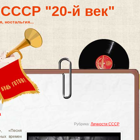
 СССР "20-й век"
, ностальгия...
а
Рубрика:
Личности СССР
», «Песня
ьных времен