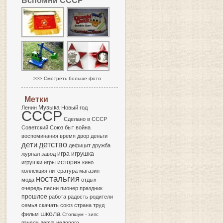
Вспомни СССР
>>> Смотреть больше фото
Метки
Музыка
Ленин
Новый год
СССР
Сделано в СССР
Советский Союз
быт
война
воспоминания
время
двор
деньги
детство
дети
дефицит
дружба
игра
журнал
завод
игрушка
история
игрушки
игры
кино
коллекция
литература
магазин
ностальгия
мода
отдых
очередь
песни
пионер
праздник
прошлое
работа
радость
родители
семья
скачать
союз
страна
труд
школа
фильм
Стопшум -
зипс
панели леруа
недорого.