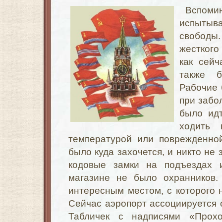
Вспоми
испытыв
свободы
жесткого
как сейч
также б
Рабочие 
при забо
было ид
ходить 
температурой или поврежденно
было куда захочется, и никто не
кодовые замки на подъездах
магазине не было охранников.
интересным местом, с которого 
Сейчас аэропорт ассоциируется с
Табличек с надписями «Прох