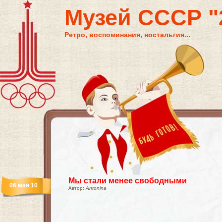
Музей СССР "2
Ретро, воспоминания, ностальгия...
Мы стали менее свободными
06 мая 10
Автор:
Antonina