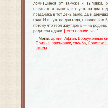
ломившиеся от закуски и выпивки, 
покушать и выпить, и грусть на два го
праздника в тот день было, да и девуш
года. И в путь на два года, главное, что
потому что тебя ждут дома — на родине, 
родители ждали.
[текст полностью...]
Метки:
армия
,
Афган
,
Вооруженные с
Призыв
,
призывник
,
служба
,
Советская
школа