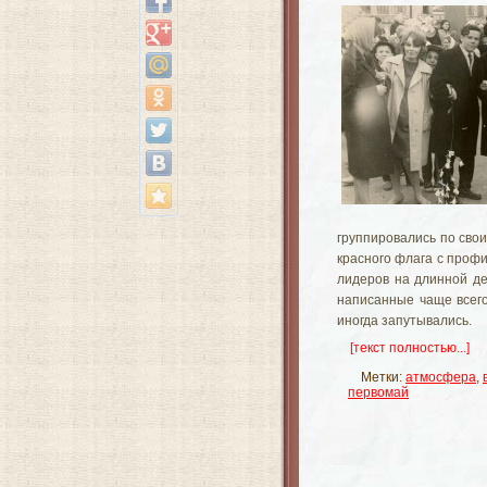
группировались по сво
красного флага с проф
лидеров на длинной де
написанные чаще всего
иногда запутывались.
[текст полностью...]
Метки:
атмосфера
,
первомай