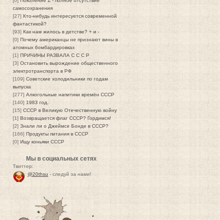
[0]
Поколение Z - полное отсутствие
самосохранения
[27]
Кто-нибудь интересуется современной
фантастикой?
[93]
Как нам жилось в детстве? + и -
[0]
Почему американцы не признают вины в
атомных бомбардировках
[1]
ПРИЧИНЫ РАЗВАЛА С С С Р
[3]
Остановить вырождение общественного
электротранспорта в РФ
[109]
Советские холодильники по годам
выпуска
[277]
Алкогольные напитики времён СССР
[140]
1983 год.
[15]
СССР в Великую Отечественную войну
[1]
Возвращается флаг СССР? Гордимся!
[2]
Знали ли о Джеймсе Бонде в СССР?
[166]
Продукты питания в СССР
[0]
Ищу коньяки СССР
Мы в социальных сетях
Твиттер:
@20thsu
- следуй за нами!