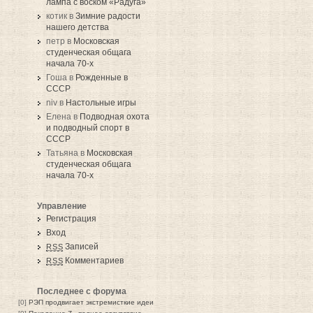
лампа с воском «Радуга»
котик в
Зимние радости
нашего детства
петр в
Московская
студенческая общага
начала 70-х
Гоша в
Рожденные в
СССР
niv в
Настольные игры
Елена в
Подводная охота
и подводный спорт в
СССР
Татьяна в
Московская
студенческая общага
начала 70-х
Управление
Регистрация
Вход
Записей
RSS
Комментариев
RSS
Последнее с форума
[0]
РЭП продвигает экстремисткие идеи