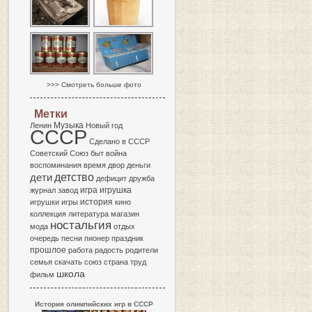
>>> Смотреть больше фото
Метки
Музыка
Ленин
Новый год
СССР
Сделано в СССР
Советский Союз
быт
война
воспоминания
время
двор
деньги
детство
дети
дефицит
дружба
игра
журнал
завод
игрушка
история
игрушки
игры
кино
коллекция
литература
магазин
ностальгия
мода
отдых
очередь
песни
пионер
праздник
прошлое
работа
радость
родители
семья
скачать
союз
страна
труд
школа
фильм
История олимпийских игр в СССР