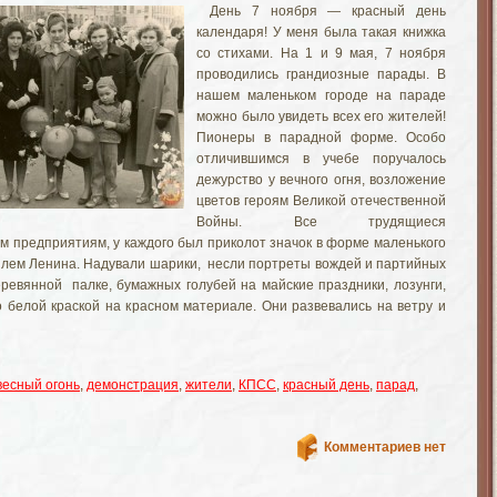
День 7 ноября — красный день
календаря! У меня была такая книжка
со стихами. На 1 и 9 мая, 7 ноября
проводились грандиозные парады. В
нашем маленьком городе на параде
можно было увидеть всех его жителей!
Пионеры в парадной форме. Особо
отличившимся в учебе поручалось
дежурство у вечного огня, возложение
цветов героям Великой отечественной
Войны. Все трудящиеся
им предприятиям, у каждого был приколот значок в форме маленького
илем Ленина. Надували шарики, несли портреты вождей и партийных
ревянной палке, бумажных голубей на майские праздники, лозунги,
 белой краской на красном материале. Они развевались на ветру и
весный огонь
,
демонстрация
,
жители
,
КПСС
,
красный день
,
парад
,
Комментариев нет