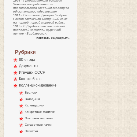
1907
-
Представители русского
Земства потребовали от
правительства введения всеобщего
обязательного образования
1914
-
Различные фракции Госдумы
России заключили Священный союз
на период первой мировой войны.
1915
-
В Дарданеллах английской
подлодкой затоплен турецкий
линкор «Барбаросса».
показать еще/скрыть
Рубрики
80-е года
Документы
Игрушки СССР
Как это было
Коллекционирование
Брелоки
Вкладыши
Календарики
Конфетные фантики
Почтовые открытки
Сигаретные пачки
Этикетки