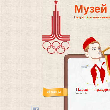
Музей
Ретро, воспоминания
Парад — праздн
01 мая 13
Автор:
lilu