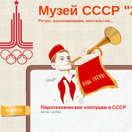
Музей СССР "2
Ретро, воспоминания, ностальгия...
Пиротехнические хлопушки в СССР
30 Дек 10
Автор:
sashka