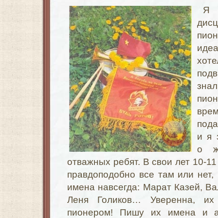
Я
дис
пио
идеа
хоте
под
зна
пио
вре
пода
и я 
о ж
отважных ребят. В свои лет 10-11
правдоподобно все там или нет, 
имена навсегда: Марат Казей, Ва
Леня Голиков… Уверенна, их
пионером! Пишу их имена и 