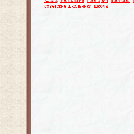
Казей
,
ностальгия
,
пионерия
,
пионеры
,
советские школьники
,
школа