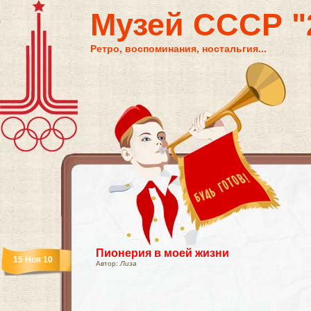
Музей СССР "2
Ретро, воспоминания, ностальгия...
Пионерия в моей жизни
15 Ноя 10
Автор:
Лиза