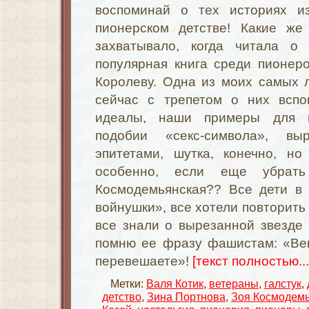
воспоминай о тех историях 
пионерском детстве! Какие ж
захватывало, когда читала 
популярная книга среди пионер
Королеву. Одна из моих самых 
сейчас с трепетом о них всп
идеалы, наши примеры для п
подобии «секс-символа», вы
эпитетами, шутка, конечно, но
особенно, если еще убрат
Космодемьянская?? Все дети в
войнушки», все хотели повторить
все знали о вырезанной звезде 
помню ее фразу фашистам: «Веш
перевешаете»!
[текст полностью...
Метки:
Валя Котик
,
ветераны
,
галстук
,
детство
,
Зина Портнова
,
Зоя Космодем