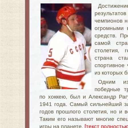
Достижени
результато
чемпионов н
огромными 
средств. П
самой стр
столетия, 
страна ст
спортивное 
из которых б
Одним из
победные т
по хоккею, был и Александр
Раг
1941 года. Самый сильнейший з
годов прошлого столетия, но и в
Таким его называют многие спе
игры на планете.
[текст полностью.