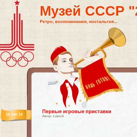
Музей СССР "2
Ретро, воспоминания, ностальгия...
Первые игровые приставки
16 Авг 10
Автор:
LubovS