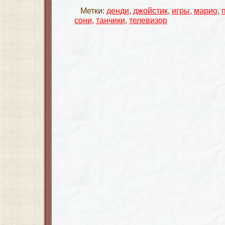
Метки:
денди
,
джойстик
,
игры
,
марио
,
сони
,
танчики
,
телевизор