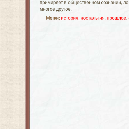
примиряет в общественном сознании, л
многое другое.
Метки:
история
,
ностальгия
,
прошлое
,