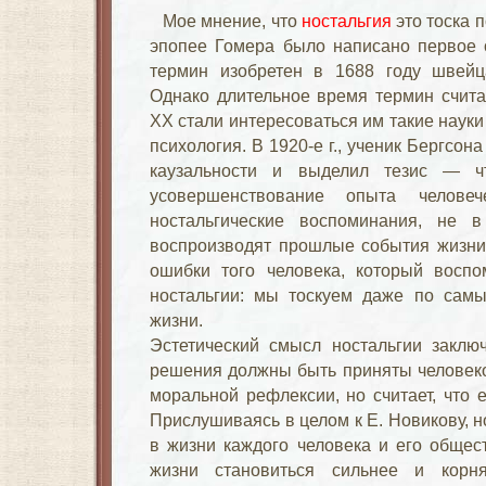
Мое мнение, что
ностальгия
это тоска 
эпопее Гомера было написано первое о
термин изобретен в 1688 году швей
Однако длительное время термин счита
XX стали интересоваться им такие науки
психология. В 1920-е г., ученик Бергсо
каузальности и выделил тезис — ч
усовершенствование опыта человеч
ностальгические воспоминания, не 
воспроизводят прошлые события жизни,
ошибки того человека, который воспо
ностальгии: мы тоскуем даже по са
жизни.
Эстетический смысл ностальгии заклю
решения должны быть приняты человеком
моральной рефлексии, но считает, что 
Прислушиваясь в целом к Е. Новикову, н
в жизни каждого человека и его общес
жизни становиться сильнее и корн