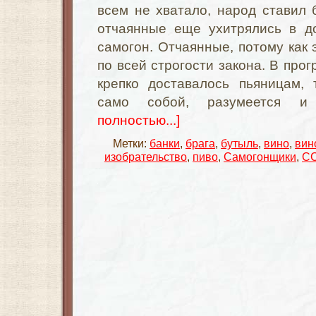
всем не хватало, народ ставил б
отчаянные еще ухитрялись в д
самогон. Отчаянные, потому как 
по всей строгости закона. В про
крепко доставалось пьяницам, 
само собой, разумеется и
полностью...]
Метки:
банки
,
брага
,
бутыль
,
вино
,
вин
изобрательство
,
пиво
,
Самогонщики
,
С