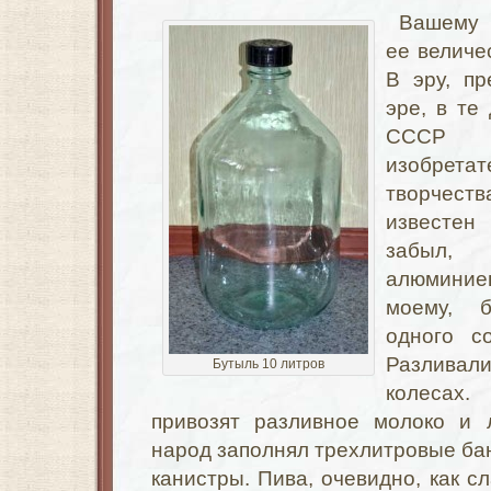
Вашему 
ее величе
В эру, п
эре, в те
СССР 
изобретат
творчеств
известен
забыл, 
алюминие
моему, 
одного с
Разливал
Бутыль 10 литров
колесах
привозят разливное молоко и 
народ заполнял трехлитровые ба
канистры. Пива, очевидно, как с