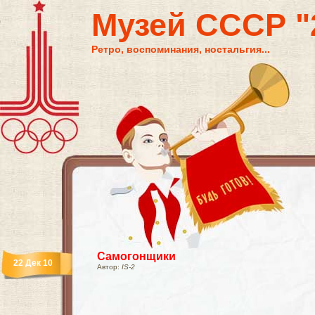
Музей СССР "2
Ретро, воспоминания, ностальгия...
Самогонщики
22 Дек 10
Автор:
IS-2