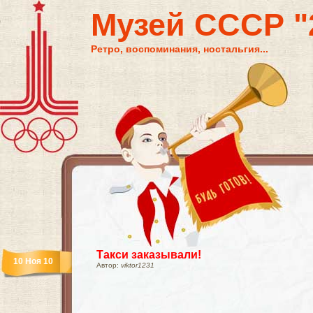
Музей СССР "2
Ретро, воспоминания, ностальгия...
Такси заказывали!
10 Ноя 10
Автор:
viktor1231