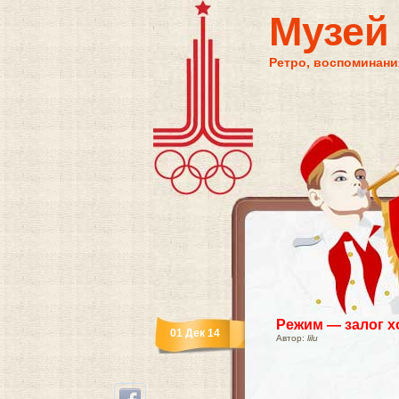
Музей
Ретро, воспоминания
Режим — залог х
01 Дек 14
Автор:
lilu