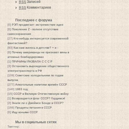
Записей
RSS
Комментариев
RSS
Последнее с форума
[0]
РЭП продвигает экстремисткие идеи
[0]
Поколение Z - полное отсутствие
самосохранения
[27]
Кто-нибудь интересуется современной
фантастикой?
[93]
Как нам жилось в детстве? + и -
[0]
Почему американцы не признают вины в
атомных бомбардировках
[1]
ПРИЧИНЫ РАЗВАЛА С С С Р
[3]
Остановить вырождение общественного
электротранспорта в РФ
[109]
Советские холодильники по годам
выпуска
[277]
Алкогольные напитики времён СССР
[140]
1983 год.
[15]
СССР в Великую Отечественную войну
[1]
Возвращается флаг СССР? Гордимся!
[2]
Знали ли о Джеймсе Бонде в СССР?
[166]
Продукты питания в СССР
[0]
Ищу коньяки СССР
Мы в социальных сетях
Твиттер: