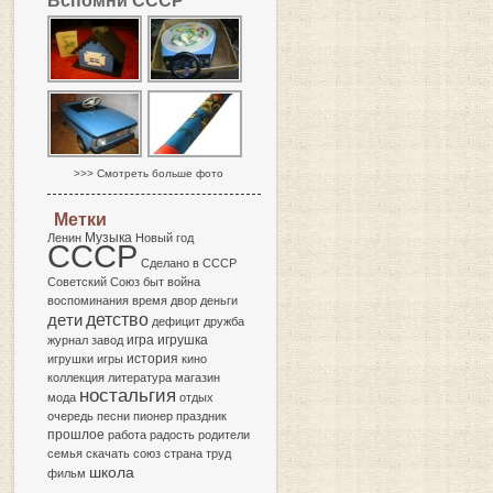
Вспомни СССР
>>> Смотреть больше фото
Метки
Музыка
Ленин
Новый год
СССР
Сделано в СССР
Советский Союз
быт
война
воспоминания
время
двор
деньги
детство
дети
дефицит
дружба
игра
журнал
завод
игрушка
история
игрушки
игры
кино
коллекция
литература
магазин
ностальгия
мода
отдых
очередь
песни
пионер
праздник
прошлое
работа
радость
родители
семья
скачать
союз
страна
труд
школа
фильм