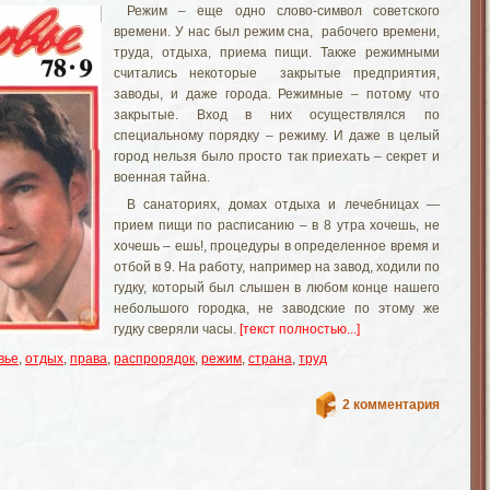
Режим – еще одно слово-символ советского
времени. У нас был режим сна, рабочего времени,
труда, отдыха, приема пищи. Также режимными
считались некоторые закрытые предприятия,
заводы, и даже города. Режимные – потому что
закрытые. Вход в них осуществлялся по
специальному порядку – режиму. И даже в целый
город нельзя было просто так приехать – секрет и
военная тайна.
В санаториях, домах отдыха и лечебницах —
прием пищи по расписанию – в 8 утра хочешь, не
хочешь – ешь!, процедуры в определенное время и
отбой в 9. На работу, например на завод, ходили по
гудку, который был слышен в любом конце нашего
небольшого городка, не заводские по этому же
гудку сверяли часы.
[текст полностью...]
вье
,
отдых
,
права
,
распрорядок
,
режим
,
страна
,
труд
2 комментария