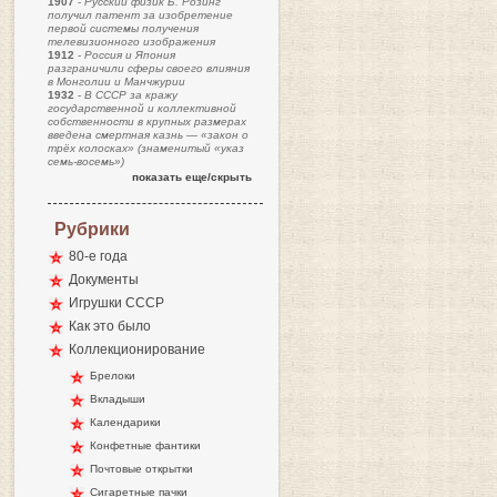
1907
-
Русский физик Б. Розинг
получил патент за изобретение
первой системы получения
телевизионного изображения
1912
-
Россия и Япония
разграничили сферы своего влияния
в Монголии и Манчжурии
1932
-
В СССР за кражу
государственной и коллективной
собственности в крупных размерах
введена смертная казнь — «закон о
трёх колосках» (знаменитый «указ
семь-восемь»)
показать еще/скрыть
Рубрики
80-е года
Документы
Игрушки СССР
Как это было
Коллекционирование
Брелоки
Вкладыши
Календарики
Конфетные фантики
Почтовые открытки
Сигаретные пачки