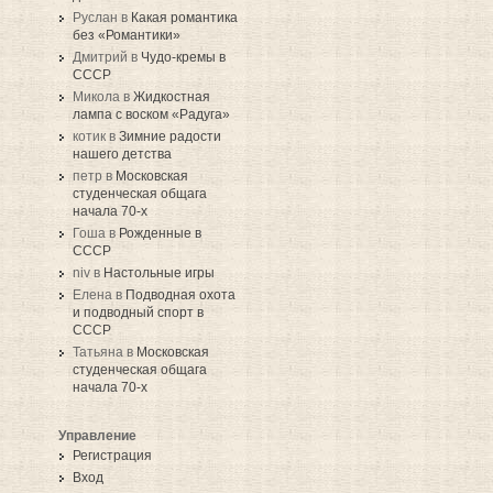
Руслан в
Какая романтика
без «Романтики»
Дмитрий в
Чудо-кремы в
СССР
Микола в
Жидкостная
лампа с воском «Радуга»
котик в
Зимние радости
нашего детства
петр в
Московская
студенческая общага
начала 70-х
Гоша в
Рожденные в
СССР
niv в
Настольные игры
Елена в
Подводная охота
и подводный спорт в
СССР
Татьяна в
Московская
студенческая общага
начала 70-х
Управление
Регистрация
Вход