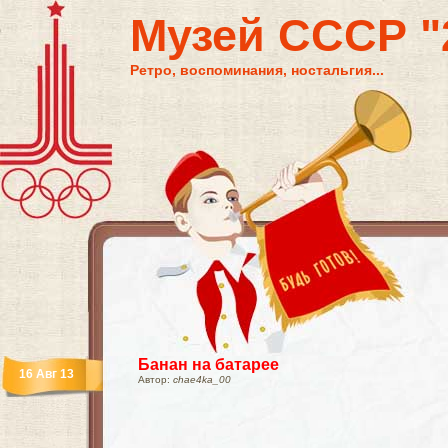
Музей СССР "2
Ретро, воспоминания, ностальгия...
Банан на батарее
16 Авг 13
Автор:
chae4ka_00