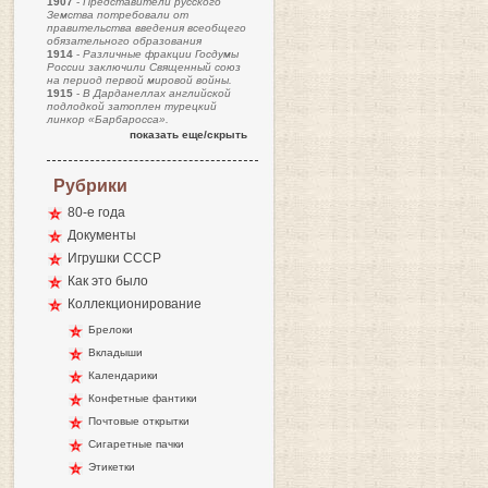
1907
-
Представители русского
Земства потребовали от
правительства введения всеобщего
обязательного образования
1914
-
Различные фракции Госдумы
России заключили Священный союз
на период первой мировой войны.
1915
-
В Дарданеллах английской
подлодкой затоплен турецкий
линкор «Барбаросса».
показать еще/скрыть
Рубрики
80-е года
Документы
Игрушки СССР
Как это было
Коллекционирование
Брелоки
Вкладыши
Календарики
Конфетные фантики
Почтовые открытки
Сигаретные пачки
Этикетки