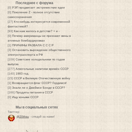
Последнее с форума
[0]
РЭП продвигает экстремисткие идеи
[0]
Поколение Z - полное отсутствие
самосохранения
[27]
Кто-нибудь интересуется современной
фантастикой?
[93]
Как нам жилось в детстве? + и -
[0]
Почему американцы не признают вины в
атомных бомбардировках
[1]
ПРИЧИНЫ РАЗВАЛА С С С Р
[3]
Остановить вырождение общественного
электротранспорта в РФ
[109]
Советские холодильники по годам
выпуска
[277]
Алкогольные напитики времён СССР
[140]
1983 год.
[15]
СССР в Великую Отечественную войну
[1]
Возвращается флаг СССР? Гордимся!
[2]
Знали ли о Джеймсе Бонде в СССР?
[166]
Продукты питания в СССР
[0]
Ищу коньяки СССР
Мы в социальных сетях
Твиттер:
@20thsu
- следуй за нами!