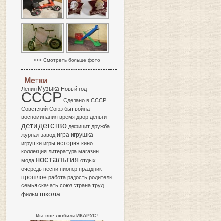
>>> Смотреть больше фото
Метки
Музыка
Ленин
Новый год
СССР
Сделано в СССР
Советский Союз
быт
война
воспоминания
время
двор
деньги
детство
дети
дефицит
дружба
игра
журнал
завод
игрушка
история
игрушки
игры
кино
коллекция
литература
магазин
ностальгия
мода
отдых
очередь
песни
пионер
праздник
прошлое
работа
радость
родители
семья
скачать
союз
страна
труд
школа
фильм
Мы все любили ИКАРУС!