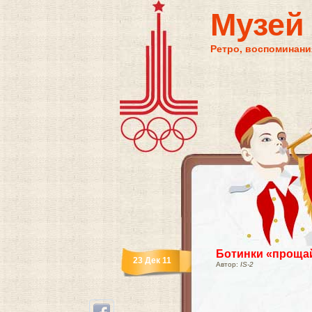
Музей
Ретро, воспоминания
Ботинки «проща
23 Дек 11
Автор:
IS-2