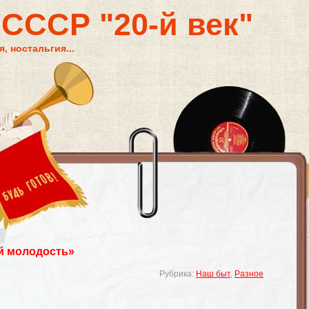
 СССР "20-й век"
, ностальгия...
й молодость»
Рубрика:
Наш быт
,
Разное