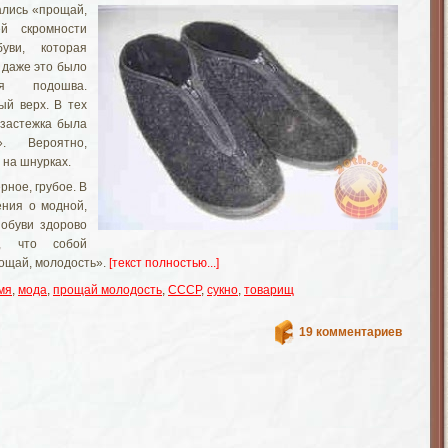
ались «прощай,
й скромности
уви, которая
 даже это было
ая подошва.
ый верх. В тех
 застежка была
. Вероятно,
 на шнурках.
ерное, грубое. В
ения о модной,
 обуви здорово
о, что собой
ощай, молодость».
[текст полностью...]
мя
,
мода
,
прощай молодость
,
СССР
,
сукно
,
товарищ
19 комментариев