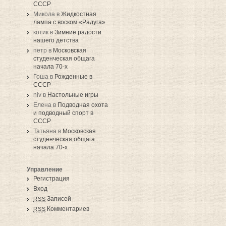
СССР
Микола в
Жидкостная
лампа с воском «Радуга»
котик в
Зимние радости
нашего детства
петр в
Московская
студенческая общага
начала 70-х
Гоша в
Рожденные в
СССР
niv в
Настольные игры
Елена в
Подводная охота
и подводный спорт в
СССР
Татьяна в
Московская
студенческая общага
начала 70-х
Управление
Регистрация
Вход
Записей
RSS
Комментариев
RSS