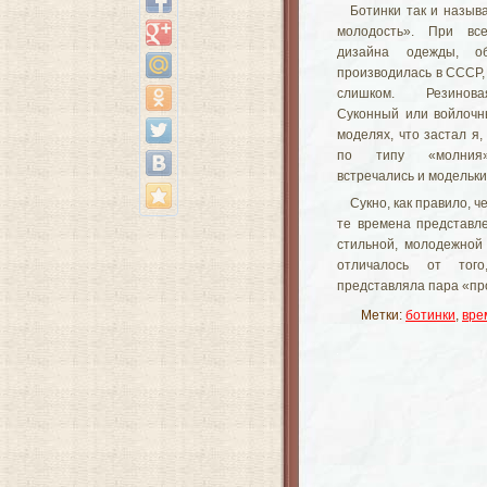
Ботинки так и назыв
молодость». При все
дизайна одежды, об
производилась в СССР,
слишком. Резинов
Суконный или войлочн
моделях, что застал я,
по типу «молния»
встречались и модельки
Сукно, как правило, ч
те времена представл
стильной, молодежной
отличалось от тог
представляла пара «пр
Метки:
ботинки
,
вре