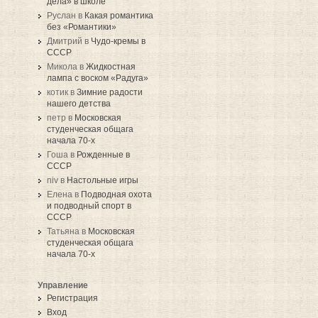
дела» в школе
Руслан в
Какая романтика
без «Романтики»
Дмитрий в
Чудо-кремы в
СССР
Микола в
Жидкостная
лампа с воском «Радуга»
котик в
Зимние радости
нашего детства
петр в
Московская
студенческая общага
начала 70-х
Гоша в
Рожденные в
СССР
niv в
Настольные игры
Елена в
Подводная охота
и подводный спорт в
СССР
Татьяна в
Московская
студенческая общага
начала 70-х
Управление
Регистрация
Вход