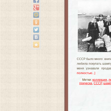
СССР было много: книги
любила покупать шампу
меня узнавали прода
полностью...]
Метки:
коллекция
,
л
прическа
,
СССР
,
шамп