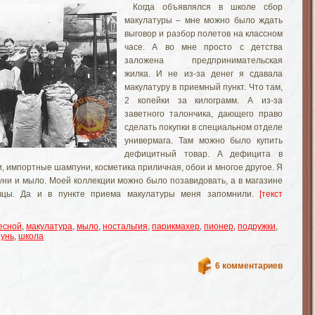
Когда объявлялся в школе сбор
макулатуры – мне можно было ждать
выговор и разбор полетов на классном
часе. А во мне просто с детства
заложена предпринимательская
жилка. И не из-за денег я сдавала
макулатуру в приемный пункт. Что там,
2 копейки за килограмм. А из-за
заветного талончика, дающего право
сделать покупки в специальном отделе
универмага. Там можно было купить
дефицитный товар. А дефицита в
, импортные шампуни, косметика приличная, обои и многое другое. Я
ни и мыло. Моей коллекции можно было позавидовать, а в магазине
вцы. Да и в пункте приема макулатуры меня запомнили.
[текст
есной
,
макулатура
,
мыло
,
ностальгия
,
парикмахер
,
пионер
,
подружки
,
унь
,
школа
6 комментариев