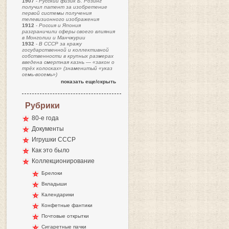
1907
-
Русский физик Б. Розинг
получил патент за изобретение
первой системы получения
телевизионного изображения
1912
-
Россия и Япония
разграничили сферы своего влияния
в Монголии и Манчжурии
1932
-
В СССР за кражу
государственной и коллективной
собственности в крупных размерах
введена смертная казнь — «закон о
трёх колосках» (знаменитый «указ
семь-восемь»)
показать еще/скрыть
Рубрики
80-е года
Документы
Игрушки СССР
Как это было
Коллекционирование
Брелоки
Вкладыши
Календарики
Конфетные фантики
Почтовые открытки
Сигаретные пачки