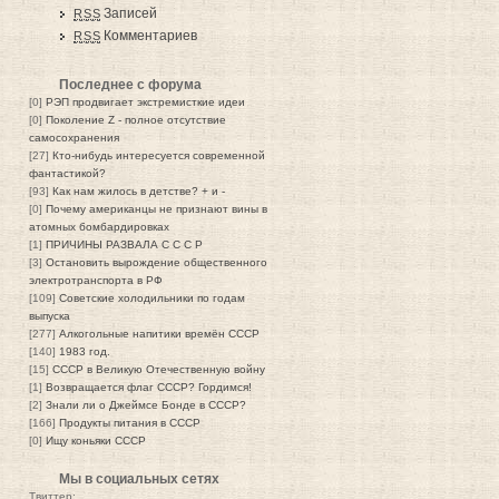
Записей
RSS
Комментариев
RSS
Последнее с форума
[0]
РЭП продвигает экстремисткие идеи
[0]
Поколение Z - полное отсутствие
самосохранения
[27]
Кто-нибудь интересуется современной
фантастикой?
[93]
Как нам жилось в детстве? + и -
[0]
Почему американцы не признают вины в
атомных бомбардировках
[1]
ПРИЧИНЫ РАЗВАЛА С С С Р
[3]
Остановить вырождение общественного
электротранспорта в РФ
[109]
Советские холодильники по годам
выпуска
[277]
Алкогольные напитики времён СССР
[140]
1983 год.
[15]
СССР в Великую Отечественную войну
[1]
Возвращается флаг СССР? Гордимся!
[2]
Знали ли о Джеймсе Бонде в СССР?
[166]
Продукты питания в СССР
[0]
Ищу коньяки СССР
Мы в социальных сетях
Твиттер: