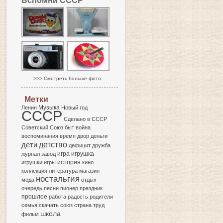
Вспомни СССР
>>> Смотреть больше фото
Метки
Музыка
Ленин
Новый год
СССР
Сделано в СССР
Советский Союз
быт
война
воспоминания
время
двор
деньги
детство
дети
дефицит
дружба
игра
журнал
завод
игрушка
история
игрушки
игры
кино
коллекция
литература
магазин
ностальгия
мода
отдых
очередь
песни
пионер
праздник
прошлое
работа
радость
родители
семья
скачать
союз
страна
труд
школа
фильм