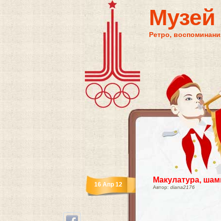
Музей
Ретро, воспоминания
Макулатура, шам
16 Апр 12
Автор:
diana2176