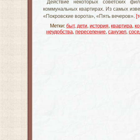
Действие некоторых советских фи
коммунальных квартирах. Из самых изве
«Покровские ворота», «Пять вечеров».
[
Метки:
быт
,
дети
,
история
,
квартира
,
к
неудобства
,
переселение
,
санузел
,
сосе