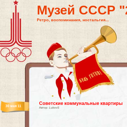
Музей СССР "2
Ретро, воспоминания, ностальгия...
Советские коммунальные квартиры
30 мая 11
Автор:
LubovS