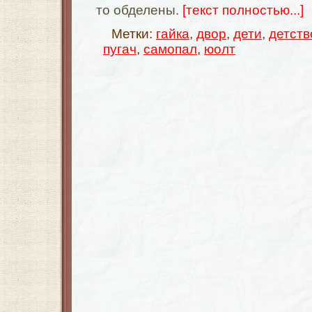
то обделены.
[текст полностью...]
Метки:
гайка
,
двор
,
дети
,
детств
пугач
,
самопал
,
юолт