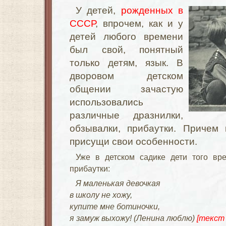
У детей,
рожденных в
СССР
, впрочем, как и у
детей любого времени
был свой, понятный
только детям, язык. В
дворовом детском
общении зачастую
использовались
различные дразнилки,
обзывалки, прибаутки. Причем
присущи свои особенности.
Уже в детском садике дети того вр
прибаутки:
Я маленькая девочка
я
в школу не хожу,
купите мне ботиночки,
я замуж выхожу! (Ленина люблю)
[текст 