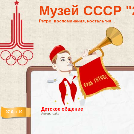
Музей СССР "2
Ретро, воспоминания, ностальгия...
Детское общение
07 Дек 10
Автор:
rakita