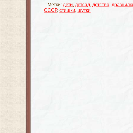
Метки:
дети
,
детсад
,
детство
,
дразнилк
СССР
,
стишки
,
шутки