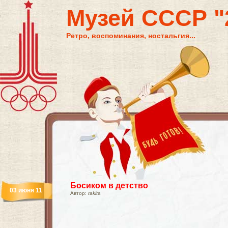
Музей СССР "2
Ретро, воспоминания, ностальгия...
Босиком в детство
03 июня 11
Автор:
rakita