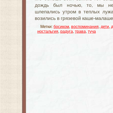
дождь был ночью, то, мы не
шлепались утром в теплых лужа
возились в грязевой каше-малаш
Метки:
босиком
,
воспоминания
,
дети
,
ностальгия
,
радуга
,
трава
,
туча