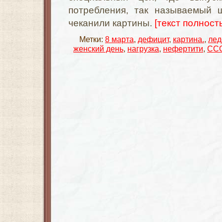
потребления, так называемый 
чеканили картины.
[текст полность
Метки:
8 марта
,
дефицит
,
картина.
,
лед
женский день
,
нагрузка
,
нефертити
,
СС