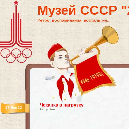
Музей СССР "2
Ретро, воспоминания, ностальгия...
Чеканка в нагрузку
27 Янв 12
Автор:
lena