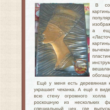
В со
карти
попу
изобра
а ещ
«Ласто
кар
вычек
пласт
инстр
вешал
обогаще
Ещё у меня есть деревянная к
украшает чеканка. А ещё я вид
всю стену огромного холла 
роскошную из нескольких ф
специальный цех, где выпус