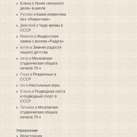
Елена
в
Уроки «военного
дела» в школе
Руслан в
Какая романтика
без «Романтики»
Дмитрий в
Чудо-кремы в
СССР
Микола в
Жидкостная
лампа с воском «Радуга»
котик в
Зимние радости
нашего детства
петр в
Московская
студенческая общага
начала 70-х
Гоша в
Рожденные в
СССР
niv в
Настольные игры
Елена в
Подводная охота
и подводный спорт в
СССР
Татьяна в
Московская
студенческая общага
начала 70-х
Управление
Регистрация