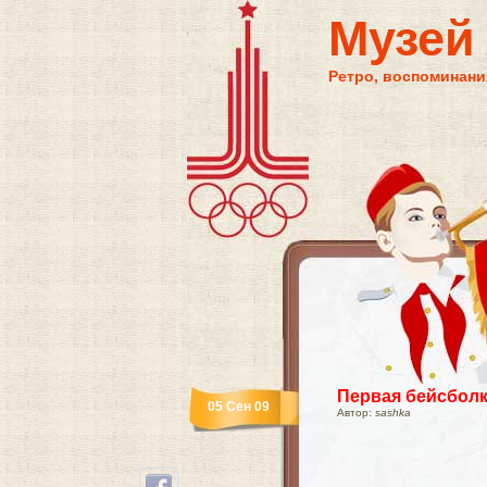
Музей
Ретро, воспоминания
Первая бейсбол
05 Сен 09
Автор:
sashka