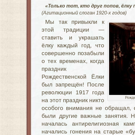
«Только тот, кто друг попов, ёлку
(Агитационный слоган 1920-х годов)
Мы так привыкли к
этой традиции —
ставить и украшать
ёлку каждый год, что
совершенно позабыли
о тех временах, когда
праздник
Рождественской Ёлки
был запрещён! После
революции 1917 года
Рожде
на этот праздник никто
особого внимания не обращал, 
были другие важные занятия. Н
началась антирелигиозная ка
начались гонения на старые «б