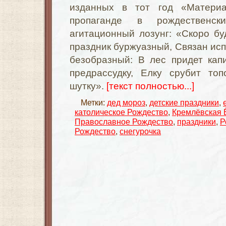
изданных в тот год «Материа
пропаганде в рождественс
агитационный лозунг: «Скоро б
праздник буржуазный, Связан исп
безобразный: В лес придет кап
предрассудку, Елку срубит то
шутку».
[текст полностью...]
Метки:
дед мороз
,
детские праздники
,
католическое Рождество
,
Кремлёвская 
Православное Рождество
,
праздники
,
Р
Рождество
,
снегурочка