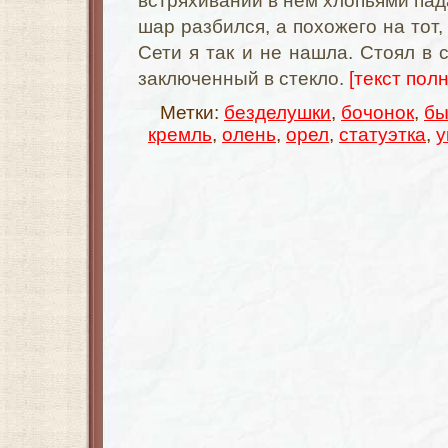
встряхивании в нем хлопьями пад
шар разбился, а похожего на тот,
Сети я так и не нашла. Стоял в 
заключенный в стекло.
[текст полн
Метки:
безделушки
,
бочонок
,
бы
кремль
,
олень
,
орел
,
статуэтка
,
у