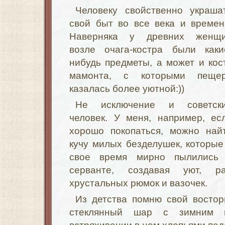
Человеку свойственно украша
свой быт во все века и времен
Наверняка у древних женщ
возле очага-костра были каки
нибудь предметы, а может и кос
мамонта, с которыми пеще
казалась более уютной:))
Не исключение и советск
человек. У меня, например, ес
хорошо покопаться, можно най
кучу милых безделушек, которые
свое время мирно пылились
серванте, создавая уют, ра
хрустальных рюмок и вазочек.
Из детства помню свой востор
стеклянный шар с зимним п