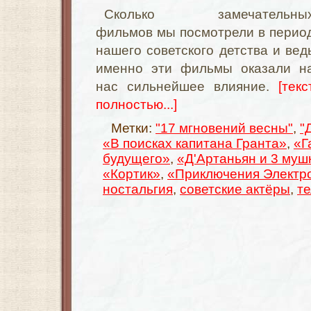
Сколько замечательны
фильмов мы посмотрели в перио
нашего советского детства и вед
именно эти фильмы оказали н
нас сильнейшее влияние.
[текс
полностью...]
Метки:
"17 мгновений весны"
,
"
«В поисках капитана Гранта»
,
«Г
будущего»
,
«Д'Артаньян и 3 муш
«Кортик»
,
«Приключения Электр
ностальгия
,
советские актёры
,
т