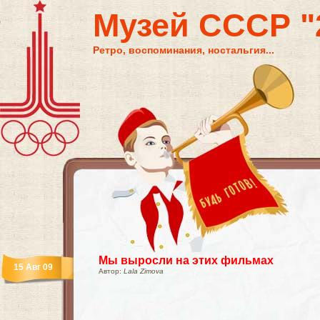
Музей СССР "2
Ретро, воспоминания, ностальгия...
Мы выросли на этих фильмах
15 Авг 09
Автор:
Lala Zimova