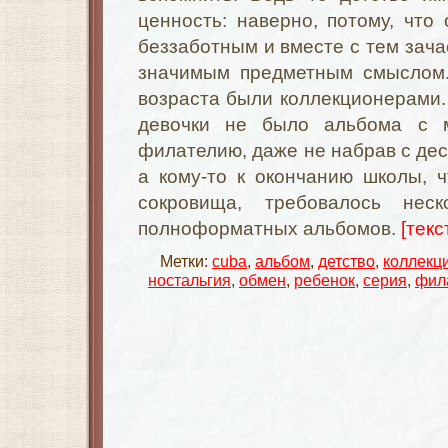
ценность: наверно, потому, что
беззаботным и вместе с тем зач
значимым предметным смыслом.
возраста были коллекционерами. 
девочки не было альбома с м
филателию, даже не набрав с дес
а кому-то к окончанию школы, 
сокровища, требовалось неск
полноформатных альбомов.
[текс
Метки:
cuba
,
альбом
,
детство
,
коллекц
ностальгия
,
обмен
,
ребенок
,
серия
,
фил