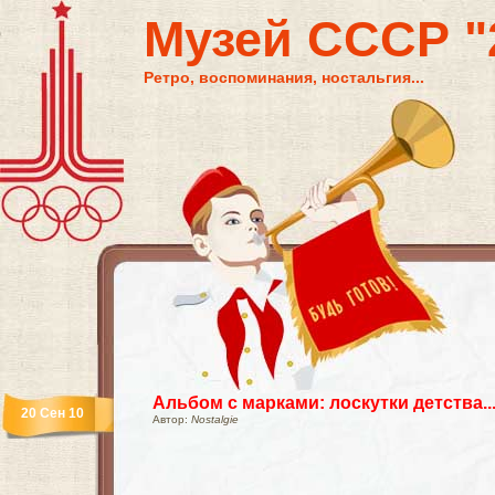
Музей СССР "2
Ретро, воспоминания, ностальгия...
Альбом с марками: лоскутки детства..
20 Сен 10
Автор:
Nostalgie