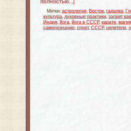
полностью...]
Метки:
астрология
,
Восток
,
гадалка
,
Гл
культура
,
духовные практики
,
запрет ка
Индия
,
йога
,
йога в СССР
,
карате
,
маги
самопознание
,
спорт
,
СССР
,
целители
,
э