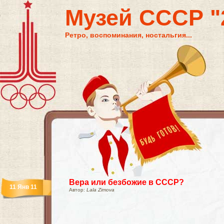
Музей СССР "2
Ретро, воспоминания, ностальгия...
Вера или безбожие в СССР?
11 Янв 11
Автор:
Lala Zimova