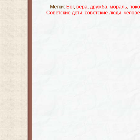
Метки:
Бог
,
вера
,
дружба
,
мораль
,
поко
Советские дети
,
советские люди
,
челове