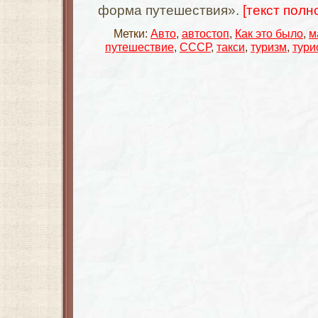
форма путешествия».
[текст полно
Метки:
Авто
,
автостоп
,
Как это было
,
м
путешествие
,
СССР
,
такси
,
туризм
,
тури