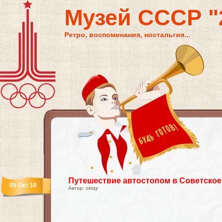
Музей СССР "2
Ретро, воспоминания, ностальгия...
Путешествие автостопом в Советское
05 Окт 10
Автор:
oktay