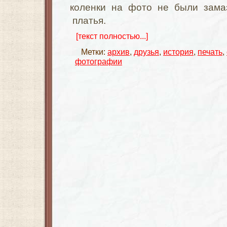
коленки на фото не были зама
платья.
[текст полностью...]
Метки:
архив
,
друзья
,
история
,
печать
,
фотографии