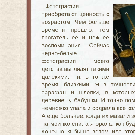
Фотографии
приобретают ценность с
возрастом. Чем больше
времени прошло, тем
трогательнее и нежнее
воспоминания. Сейчас
черно-белые
фотографии моего
детства выглядят такими
далекими, и, в то же
время, близкими. Я в точнос
сарафан и шлепки, в которы
деревне у бабушки. И точно помн
немножко упала и содрала все кол
А еще больнее, когда их мазали з
на мои колени, а я орала, как бу
Конечно, я бы не вспомнила это