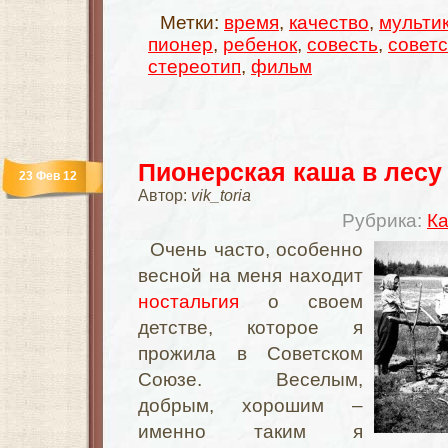
Метки:
время
,
качество
,
мульти
пионер
,
ребенок
,
совесть
,
советс
стереотип
,
фильм
Пионерская каша в лесу
23 Фев 12
Автор:
vik_toria
Рубрика:
Ка
Очень часто, особенно
весной на меня находит
ностальгия
о своем
детстве, которое я
прожила в Советском
Союзе. Веселым,
добрым, хорошим –
именно таким я