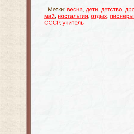
Метки:
весна
,
дети
,
детство
,
др
май
,
ностальгия
,
отдых
,
пионеры
СССР
,
учитель