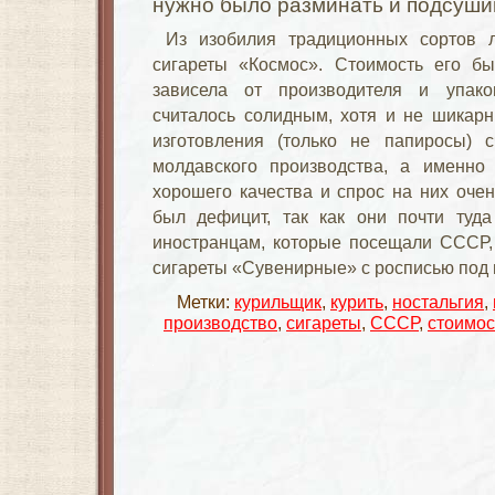
нужно было разминать и подсуши
Из изобилия традиционных сортов л
сигареты «Космос». Стоимость его б
зависела от производителя и упако
считалось солидным, хотя и не шикарн
изготовления (только не папиросы) с
молдавского производства, а именно
хорошего качества и спрос на них очен
был дефицит, так как они почти туда
иностранцам, которые посещали СССР,
сигареты «Сувенирные» с росписью под 
Метки:
курильщик
,
курить
,
ностальгия
,
производство
,
сигареты
,
СССР
,
стоимос