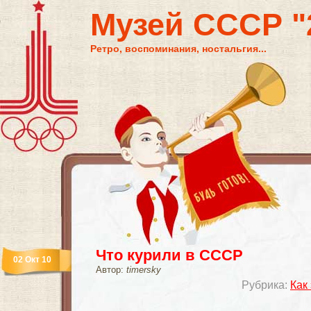
Музей СССР "2
Ретро, воспоминания, ностальгия...
Что курили в СССР
02 Окт 10
Автор:
timersky
Рубрика:
Как