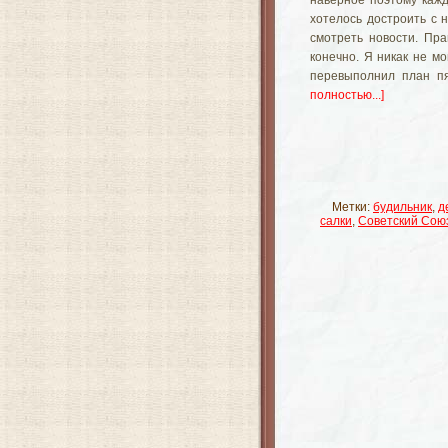
наверное поэтому кажд
хотелось достроить с 
смотреть новости. Пра
конечно. Я никак не мо
перевыполнил план пя
полностью...]
Метки:
будильник
,
д
салки
,
Советский Сою