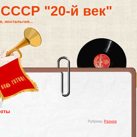
 СССР "20-й век"
, ностальгия...
боты
Рубрика:
Разное