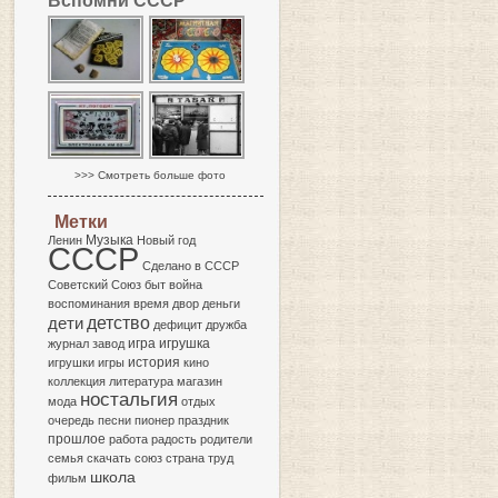
Вспомни СССР
>>> Смотреть больше фото
Метки
Музыка
Ленин
Новый год
СССР
Сделано в СССР
Советский Союз
быт
война
воспоминания
время
двор
деньги
детство
дети
дефицит
дружба
игра
журнал
завод
игрушка
история
игрушки
игры
кино
коллекция
литература
магазин
ностальгия
мода
отдых
очередь
песни
пионер
праздник
прошлое
работа
радость
родители
семья
скачать
союз
страна
труд
школа
фильм