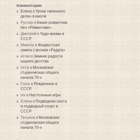
Комментарии
Елена
в
Уроки «военного
дела» в школе
Руслан в
Какая романтика
без «Романтики»
Дмитрий в
Чудо-кремы в
СССР
Микола в
Жидкостная
лампа с воском «Радуга»
котик в
Зимние радости
нашего детства
петр в
Московская
студенческая общага
начала 70-х
Гоша в
Рожденные в
СССР
niv в
Настольные игры
Елена в
Подводная охота
и подводный спорт в
СССР
Татьяна в
Московская
студенческая общага
начала 70-х