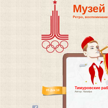
Музей
Ретро, воспоминания
Тимуровские ра
05 Дек 10
Автор:
Nataliya