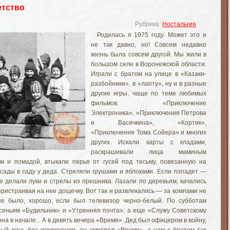
етство
Рубрика:
Ностальгия
Родилась я 1975 году. Может это и
не так давно, но! Совсем недавно
жизнь была совсем другой. Мы жили в
большом селе в Воронежской области.
Играли с братом на улице в «Казаки-
разбойники», в «лапту», ну и в разные
другие игры, чаще по теме любимых
фильмов: «Приключение
Электроника», «Приключения Петрова
и Васичкина», «Кортик»,
«Приключения Тома Сойера» и многих
других. Искали карты с кладами,
раскрашивали лица маминым
м и помадой, втыкали перья от гусей под тесьму, повязанную на
засады в саду у деда. Стреляли грушами и яблоками. Если попадет —
е делали луки и стрелы из орешника. Лазали по деревьям, качались
пристраивая на нее дощечку. Вот так и развлекались — за компами не
не было, хорошо, если был телевизор черно-белый. По субботам
есеньям «Будильник» и «Утренняя почта», а еще «Служу Советскому
на в начале... А в девять вечера «Время». Дед был офицером в войну,