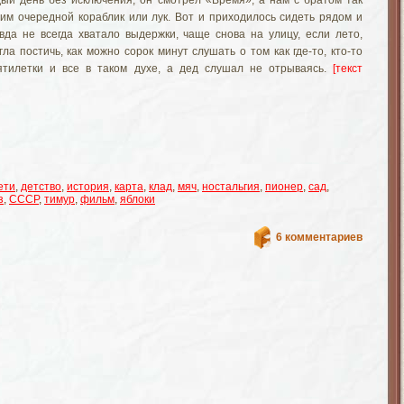
ый день без исключения, он смотрел «Время», а нам с братом так
ним очередной кораблик или лук. Вот и приходилось сидеть рядом и
вда не всегда хватало выдержки, чаще снова на улицу, если лето,
гла постичь, как можно сорок минут слушать о том как где-то, кто-то
тилетки и все в таком духе, а дед слушал не отрываясь.
[текст
ети
,
детство
,
история
,
карта
,
клад
,
мяч
,
ностальгия
,
пионер
,
сад
,
з
,
СССР
,
тимур
,
фильм
,
яблоки
6 комментариев