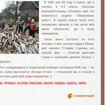
В 1985 или 86 году в школе, где я
училась в 4-5 классе, классная
руководительница объявила нам, что
начинается неделя «Тимуровских
работ». В нашем классе было пять
пионерских звеньев, в том числе мое
звено «Искатели», где я была
командиром.
Наше звено состояло из пяти
человек: я, моя лучшая подруга Юлька,
мой «жених» Стежкин Сережка, его
лучший друг — отпетый двоечник
Сашка и новенькая девочка Оксана, с
 дружить.
ти «нуждающихся в тимуровской помощи» ветеранов ВОВ, как — не
но, нужно выполнять! «Всегда готов!» — отчеканили мы и отошли в
ия плана действий.
[текст полностью...]
ан
,
дружина
,
история
,
картошка
,
пионер
,
помощь
,
работы
,
тимур
,
2 комментария