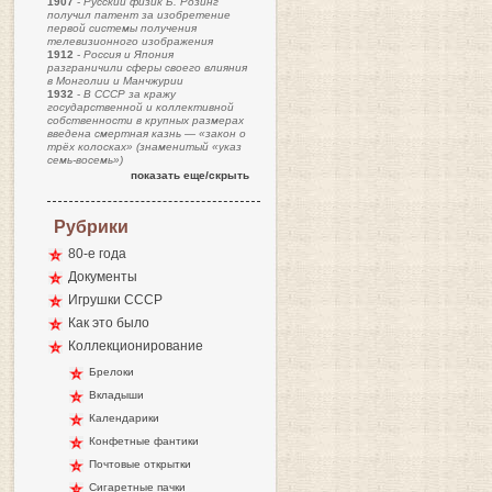
1907
-
Русский физик Б. Розинг
получил патент за изобретение
первой системы получения
телевизионного изображения
1912
-
Россия и Япония
разграничили сферы своего влияния
в Монголии и Манчжурии
1932
-
В СССР за кражу
государственной и коллективной
собственности в крупных размерах
введена смертная казнь — «закон о
трёх колосках» (знаменитый «указ
семь-восемь»)
показать еще/скрыть
Рубрики
80-е года
Документы
Игрушки СССР
Как это было
Коллекционирование
Брелоки
Вкладыши
Календарики
Конфетные фантики
Почтовые открытки
Сигаретные пачки