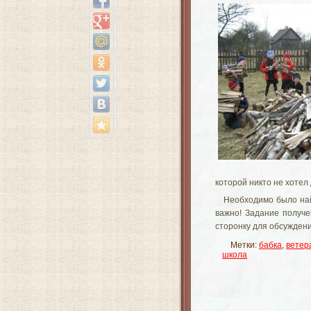
которой никто не хотел
Необходимо было най
важно! Задание получе
сторонку для обсужден
Метки:
бабка
,
ветер
школа