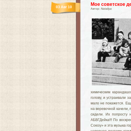
Мое советское д
03 Авг 10
Автор:
Nataliya
химическим карандашо
голову, и устраивали 
мало не покажется. Ещ
на веревочной качели, 
сидели. Их попросту 
АБВГДейка!!! По воскр
Союзу» и эта музыка гор