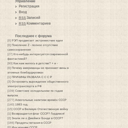
Управление
Регистрация
Вход
Записей
RSS
Комментариев
RSS
Последнее с форума
[0]
РЭП продвигает экстремисткие идеи
[0]
Поколение Z - полное отсутствие
самосохранения
[27]
Кто-нибудь интересуется современной
фантастикой?
[93]
Как нам жилось в детстве? + и -
[0]
Почему американцы не признают вины в
атомных бомбардировках
[1]
ПРИЧИНЫ РАЗВАЛА С С С Р
[3]
Остановить вырождение общественного
электротранспорта в РФ
[109]
Советские холодильники по годам
выпуска
[277]
Алкогольные напитики времён СССР
[140]
1983 год.
[15]
СССР в Великую Отечественную войну
[1]
Возвращается флаг СССР? Гордимся!
[2]
Знали ли о Джеймсе Бонде в СССР?
[166]
Продукты питания в СССР
[0]
Ищу коньяки СССР